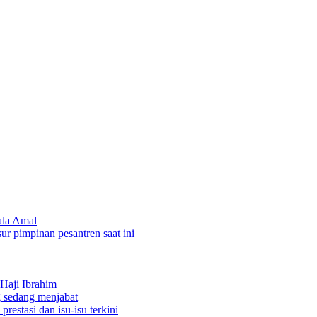
ala Amal
sur pimpinan pesantren saat ini
Haji Ibrahim
 sedang menjabat
restasi dan isu-isu terkini