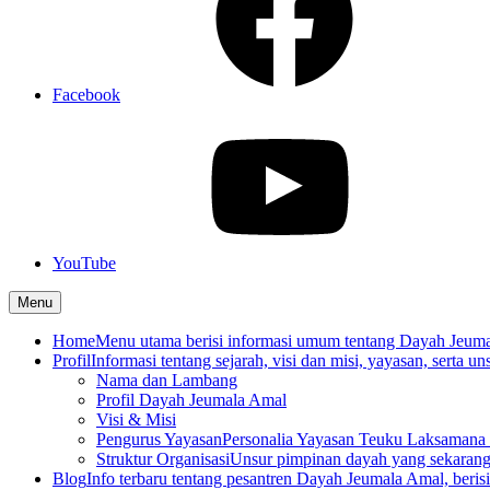
Facebook
YouTube
Menu
Home
Menu utama berisi informasi umum tentang Dayah Jeum
Profil
Informasi tentang sejarah, visi dan misi, yayasan, serta un
Nama dan Lambang
Profil Dayah Jeumala Amal
Visi & Misi
Pengurus Yayasan
Personalia Yayasan Teuku Laksamana 
Struktur Organisasi
Unsur pimpinan dayah yang sekarang
Blog
Info terbaru tentang pesantren Dayah Jeumala Amal, berisi p