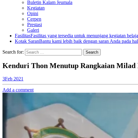
Buletin Kalam Jeumala
Kegiatan
Opini
Cerpen
Prestasi
Galeri
Fasilitas
Fasilitas yang tersedia untuk menunjang kegiatan belaj
Kotak Saran
Bantu kami lebih baik dengan saran Anda pada hal
Search for:
Kenduri Thon Menutup Rangkaian Milad
3
Feb 2021
Add a comment