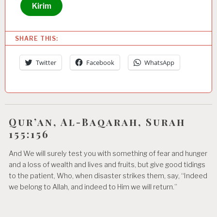
Kirim
SHARE THIS:
Twitter
Facebook
WhatsApp
Qur’an, Al-Baqarah, Surah
155:156
And We will surely test you with something of fear and hunger
and a loss of wealth and lives and fruits, but give good tidings
to the patient, Who, when disaster strikes them, say, “Indeed
we belong to Allah, and indeed to Him we will return.”