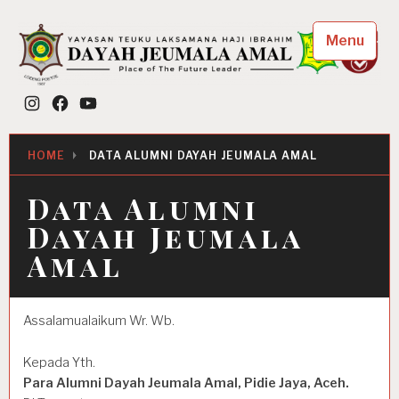
Skip
to
Menu
content
Dayah Jeumala Amal
Instagram
Facebook
YouTube
Place of The Future Leader
HOME
DATA ALUMNI DAYAH JEUMALA AMAL
Data Alumni
Dayah Jeumala
Amal
Assalamualaikum Wr. Wb.
Kepada Yth.
Para Alumni Dayah Jeumala Amal, Pidie Jaya, Aceh.