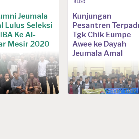
N 2021
BLOG
9 JAN 2021
lumni Jeumala
Kunjungan
 Lulus Seleksi
Pesantren Terpad
IBA Ke Al-
Tgk Chik Eumpe
ar Mesir 2020
Awee ke Dayah
Jeumala Amal