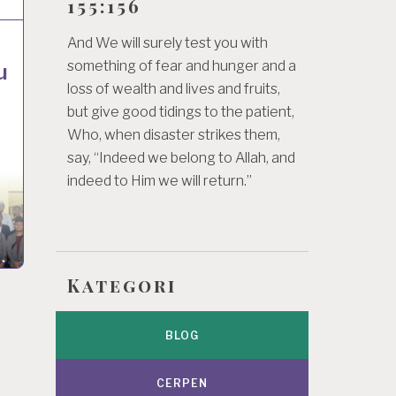
155:156
And We will surely test you with
something of fear and hunger and a
u
loss of wealth and lives and fruits,
but give good tidings to the patient,
Who, when disaster strikes them,
say, “Indeed we belong to Allah, and
indeed to Him we will return.”
Kategori
BLOG
CERPEN