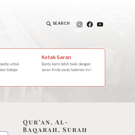
Instagram
Facebook
YouTube
SEARCH
la Amal
Kotak Saran
rsedia untuk
Bantu kami lebih baik dengan
tan belajar
saran Anda pada halaman ini !
Qur’an, Al-
Baqarah, Surah