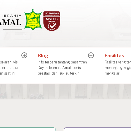
Dayah Jeuma
Place of The Future Leader
Blog
Fasilitas
expand
expand
child
child
ejarah, visi
Info terbaru tentang pesantren
Fasilitas yang te
menu
menu
 serta unsur
Dayah Jeumala Amal, berisi
menunjang kegia
n saat ini
prestasi dan isu-isu terkini
mengajar