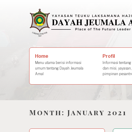
Skip
to
content
Search
Profil
Home
for:
Informasi tentang s
Menu utama berisi informasi
dan misi, yayasan,
umum tentang Dayah Jeumala
pimpinan pesantre
Amal
Month:
January 2021