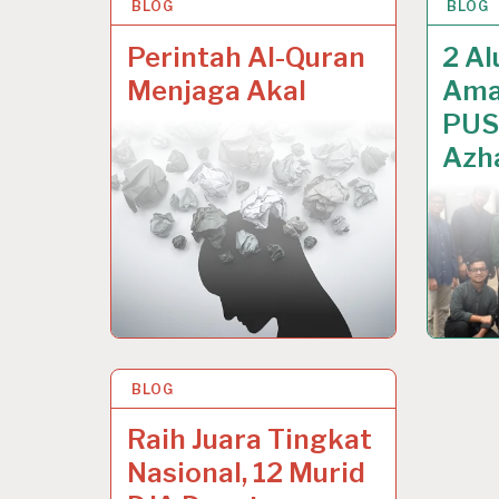
BLOG
14 JAN 2021
BLOG
13 JA
Perintah Al-Quran
2 A
Menjaga Akal
Amal
PUS
Azh
BLOG
5 JAN 2021
Raih Juara Tingkat
Nasional, 12 Murid