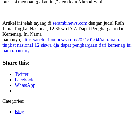
prestasi membanggakan ini,” demikian Ahmad Yani.
Artikel ini telah tayang di
serambinews.com
dengan judul Raih
Juara Tingkat Nasional, 12 Siswa DJA Dapat Penghargaan dari
Kemenag, Ini Nama-
namanya,
https://aceh.tribunnews.com/2021/01/04/raih-juara-
tingkat-nasional-12-siswa-dja-dapat-penghargaan-dari-kemenag-ini-
nama-namanya
.
Share this:
Twitter
Facebook
WhatsApp
Categories:
Blog