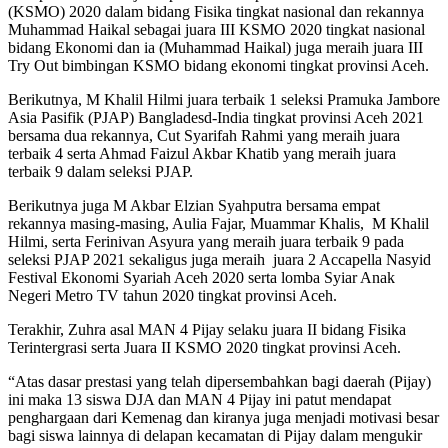
(KSMO) 2020 dalam bidang Fisika tingkat nasional dan rekannya
Muhammad Haikal sebagai juara III KSMO 2020 tingkat nasional
bidang Ekonomi dan ia (Muhammad Haikal) juga meraih juara III
Try Out bimbingan KSMO bidang ekonomi tingkat provinsi Aceh.
Berikutnya, M Khalil Hilmi juara terbaik 1 seleksi Pramuka Jambore
Asia Pasifik (PJAP) Bangladesd-India tingkat provinsi Aceh 2021
bersama dua rekannya, Cut Syarifah Rahmi yang meraih juara
terbaik 4 serta Ahmad Faizul Akbar Khatib yang meraih juara
terbaik 9 dalam seleksi PJAP.
Berikutnya juga M Akbar Elzian Syahputra bersama empat
rekannya masing-masing, Aulia Fajar, Muammar Khalis, M Khalil
Hilmi, serta Ferinivan Asyura yang meraih juara terbaik 9 pada
seleksi PJAP 2021 sekaligus juga meraih juara 2 Accapella Nasyid
Festival Ekonomi Syariah Aceh 2020 serta lomba Syiar Anak
Negeri Metro TV tahun 2020 tingkat provinsi Aceh.
Terakhir, Zuhra asal MAN 4 Pijay selaku juara II bidang Fisika
Terintergrasi serta Juara II KSMO 2020 tingkat provinsi Aceh.
“Atas dasar prestasi yang telah dipersembahkan bagi daerah (Pijay)
ini maka 13 siswa DJA dan MAN 4 Pijay ini patut mendapat
penghargaan dari Kemenag dan kiranya juga menjadi motivasi besar
bagi siswa lainnya di delapan kecamatan di Pijay dalam mengukir