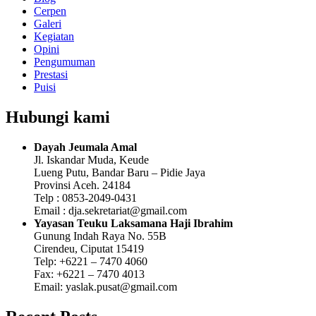
Cerpen
Galeri
Kegiatan
Opini
Pengumuman
Prestasi
Puisi
Hubungi kami
Dayah Jeumala Amal
Jl. Iskandar Muda, Keude
Lueng Putu, Bandar Baru – Pidie Jaya
Provinsi Aceh. 24184
Telp : 0853-2049-0431
Email : dja.sekretariat@gmail.com
Yayasan Teuku Laksamana Haji Ibrahim
Gunung Indah Raya No. 55B
Cirendeu, Ciputat 15419
Telp: +6221 – 7470 4060
Fax: +6221 – 7470 4013
Email: yaslak.pusat@gmail.com