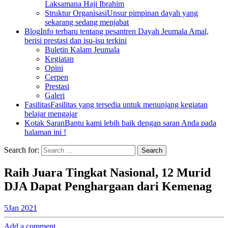
Laksamana Haji Ibrahim
Struktur Organisasi
Unsur pimpinan dayah yang
sekarang sedang menjabat
Blog
Info terbaru tentang pesantren Dayah Jeumala Amal,
berisi prestasi dan isu-isu terkini
Buletin Kalam Jeumala
Kegiatan
Opini
Cerpen
Prestasi
Galeri
Fasilitas
Fasilitas yang tersedia untuk menunjang kegiatan
belajar mengajar
Kotak Saran
Bantu kami lebih baik dengan saran Anda pada
halaman ini !
Search for:
Raih Juara Tingkat Nasional, 12 Murid
DJA Dapat Penghargaan dari Kemenag
5
Jan 2021
Add a comment