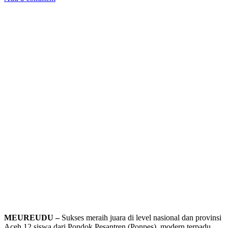
MEUREUDU –
Sukses meraih juara di level nasional dan provinsi
Aceh 12 siswa dari Pondok Pesantren (Ponpes) modern terpadu