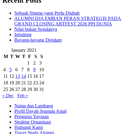
Recent Posts
Sebuah Stigma yang Perlu Diubah
ALUMNI DJA EMBAN PERAN STRATEGIS PADA
GRAND CLOSING ARTFEST 2026 PPI DUNIA
Nilai bukan Segalanya
Infodemi
Bayang-bayang Dendam
January 2021
M
T
W
T
F
S
S
1
2
3
4
5
6
7
8
9
10
11
12
13
14
15
16
17
18
19
20
21
22
23
24
25
26
27
28
29
30
31
« Dec
Feb »
Nama dan Lambang
Profil Dayah Jeumala Amal
Pengurus Yayasan
Struktur Organisasi
Hubungi Kami
Tracer Study Alumni