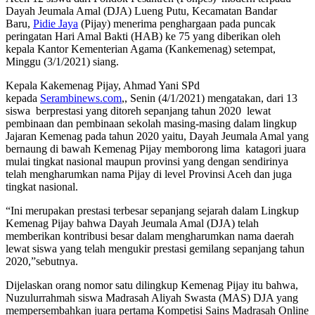
Dayah Jeumala Amal (DJA) Lueng Putu, Kecamatan Bandar
Baru,
Pidie Jaya
(Pijay) menerima penghargaan pada puncak
peringatan Hari Amal Bakti (HAB) ke 75 yang diberikan oleh
kepala Kantor Kementerian Agama (Kankemenag) setempat,
Minggu (3/1/2021) siang.
Kepala Kakemenag Pijay, Ahmad Yani SPd
kepada
Serambinews.com
,, Senin (4/1/2021) mengatakan, dari 13
siswa berprestasi yang ditoreh sepanjang tahun 2020 lewat
pembinaan dan pembinaan sekolah masing-masing dalam lingkup
Jajaran Kemenag pada tahun 2020 yaitu, Dayah Jeumala Amal yang
bernaung di bawah Kemenag Pijay memborong lima katagori juara
mulai tingkat nasional maupun provinsi yang dengan sendirinya
telah mengharumkan nama Pijay di level Provinsi Aceh dan juga
tingkat nasional.
“Ini merupakan prestasi terbesar sepanjang sejarah dalam Lingkup
Kemenag Pijay bahwa Dayah Jeumala Amal (DJA) telah
memberikan kontribusi besar dalam mengharumkan nama daerah
lewat siswa yang telah mengukir prestasi gemilang sepanjang tahun
2020,”sebutnya.
Dijelaskan orang nomor satu dilingkup Kemenag Pijay itu bahwa,
Nuzulurrahmah siswa Madrasah Aliyah Swasta (MAS) DJA yang
mempersembahkan juara pertama Kompetisi Sains Madrasah Online