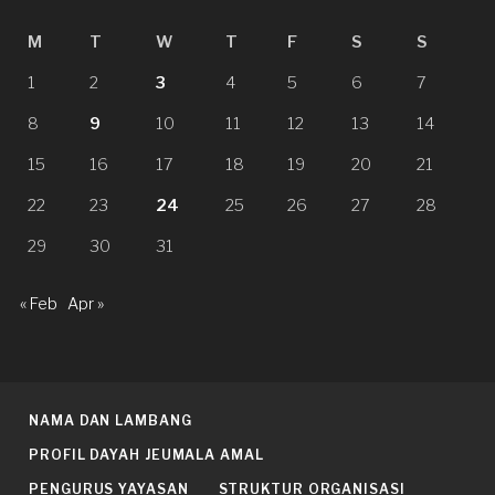
M
T
W
T
F
S
S
1
2
3
4
5
6
7
8
9
10
11
12
13
14
15
16
17
18
19
20
21
22
23
24
25
26
27
28
29
30
31
« Feb
Apr »
NAMA DAN LAMBANG
PROFIL DAYAH JEUMALA AMAL
PENGURUS YAYASAN
STRUKTUR ORGANISASI