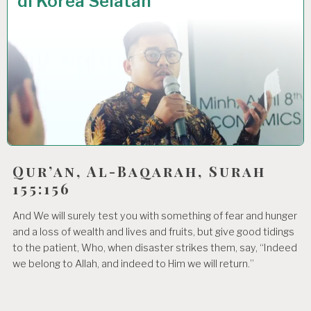
di Korea Selatan
Qur’an, Al-Baqarah, Surah
155:156
And We will surely test you with something of fear and hunger
and a loss of wealth and lives and fruits, but give good tidings
to the patient, Who, when disaster strikes them, say, “Indeed
we belong to Allah, and indeed to Him we will return.”