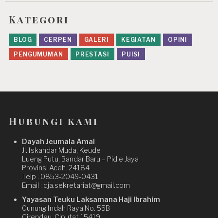
Kategori
BLOG
CERPEN
GALERI
KEGIATAN
OPINI
PENGUMUMAN
PRESTASI
PUISI
Hubungi kami
Dayah Jeumala Amal
Jl. Iskandar Muda, Keude
Lueng Putu, Bandar Baru – Pidie Jaya
Provinsi Aceh. 24184
Telp : 0853-2049-0431
Email : dja.sekretariat@gmail.com
Yayasan Teuku Laksamana Haji Ibrahim
Gunung Indah Raya No. 55B
Cirendeu, Ciputat 15419