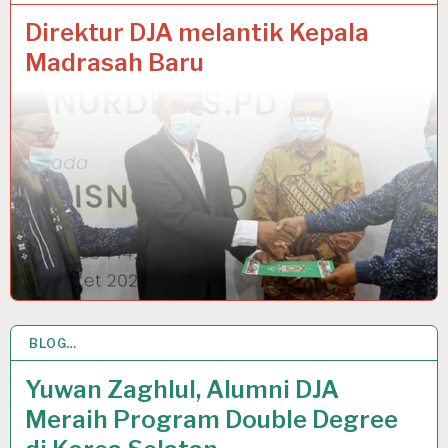
Direktur DJA melantik Kepala
Madrasah Baru
BLOG…
3 MAR 2021
Yuwan Zaghlul, Alumni DJA
Meraih Program Double Degree