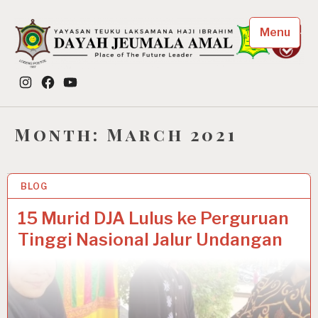
Skip
to
Menu
content
Dayah Jeumala Amal
Instagram
Facebook
YouTube
Place of The Future Leader
Month:
March 2021
BLOG
24 MAR 2021
15 Murid DJA Lulus ke Perguruan
Tinggi Nasional Jalur Undangan