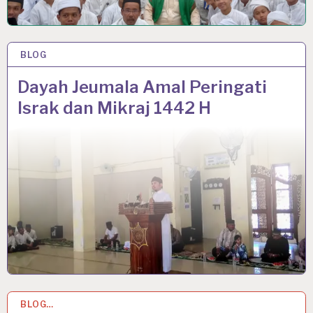
BLOG
24 MAR 2021
Dayah Jeumala Amal Peringati
Israk dan Mikraj 1442 H
BLOG…
9 MAR 2021