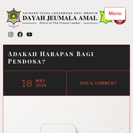
Skip
to
Menu
content
Dayah Jeumala Amal
Instagram
Facebook
YouTube
Place of The Future Leader
Adakah Harapan Bagi
Pendosa?
18
MAY
ADD A COMMENT
2026