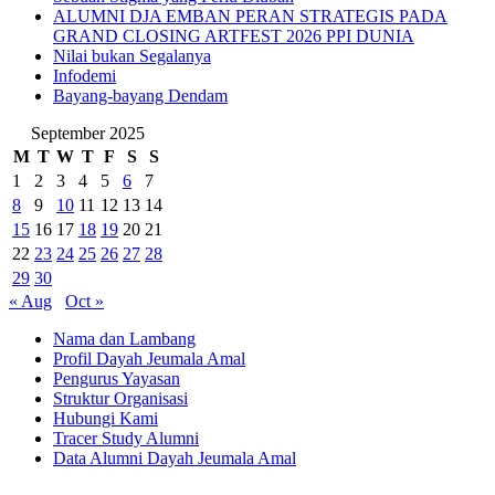
ALUMNI DJA EMBAN PERAN STRATEGIS PADA
GRAND CLOSING ARTFEST 2026 PPI DUNIA
Nilai bukan Segalanya
Infodemi
Bayang-bayang Dendam
September 2025
M
T
W
T
F
S
S
1
2
3
4
5
6
7
8
9
10
11
12
13
14
15
16
17
18
19
20
21
22
23
24
25
26
27
28
29
30
« Aug
Oct »
Nama dan Lambang
Profil Dayah Jeumala Amal
Pengurus Yayasan
Struktur Organisasi
Hubungi Kami
Tracer Study Alumni
Data Alumni Dayah Jeumala Amal