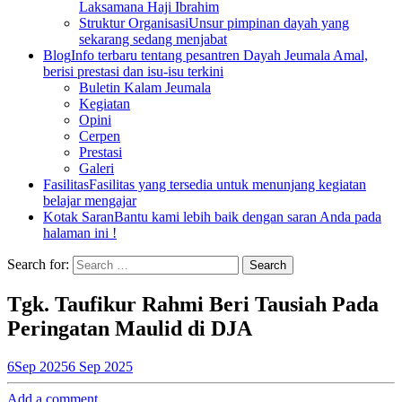
Laksamana Haji Ibrahim
Struktur Organisasi
Unsur pimpinan dayah yang
sekarang sedang menjabat
Blog
Info terbaru tentang pesantren Dayah Jeumala Amal,
berisi prestasi dan isu-isu terkini
Buletin Kalam Jeumala
Kegiatan
Opini
Cerpen
Prestasi
Galeri
Fasilitas
Fasilitas yang tersedia untuk menunjang kegiatan
belajar mengajar
Kotak Saran
Bantu kami lebih baik dengan saran Anda pada
halaman ini !
Search for:
Tgk. Taufikur Rahmi Beri Tausiah Pada
Peringatan Maulid di DJA
6
Sep 2025
6 Sep 2025
Add a comment