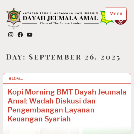
Skip
to
Menu
content
Dayah Jeumala Amal
Instagram
Facebook
YouTube
Place of The Future Leader
Day:
September 26, 2025
BLOG…
26 SEP 2025
Kopi Morning BMT Dayah Jeumala
Amal: Wadah Diskusi dan
Pengembangan Layanan
Keuangan Syariah