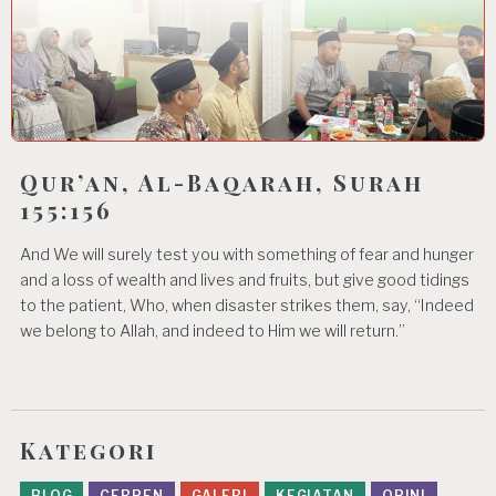
Qur’an, Al-Baqarah, Surah
155:156
And We will surely test you with something of fear and hunger
and a loss of wealth and lives and fruits, but give good tidings
to the patient, Who, when disaster strikes them, say, “Indeed
we belong to Allah, and indeed to Him we will return.”
Kategori
BLOG
CERPEN
GALERI
KEGIATAN
OPINI