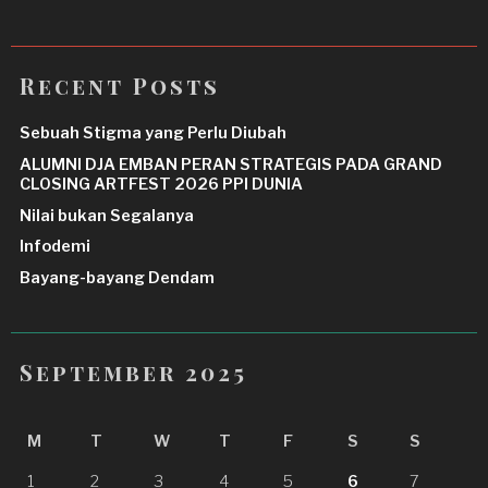
Recent Posts
Sebuah Stigma yang Perlu Diubah
ALUMNI DJA EMBAN PERAN STRATEGIS PADA GRAND
CLOSING ARTFEST 2026 PPI DUNIA
Nilai bukan Segalanya
Infodemi
Bayang-bayang Dendam
September 2025
M
T
W
T
F
S
S
1
2
3
4
5
6
7