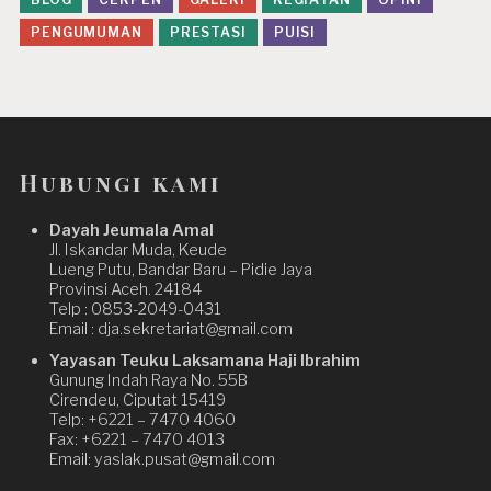
PENGUMUMAN
PRESTASI
PUISI
Hubungi kami
Dayah Jeumala Amal
Jl. Iskandar Muda, Keude
Lueng Putu, Bandar Baru – Pidie Jaya
Provinsi Aceh. 24184
Telp : 0853-2049-0431
Email : dja.sekretariat@gmail.com
Yayasan Teuku Laksamana Haji Ibrahim
Gunung Indah Raya No. 55B
Cirendeu, Ciputat 15419
Telp: +6221 – 7470 4060
Fax: +6221 – 7470 4013
Email: yaslak.pusat@gmail.com