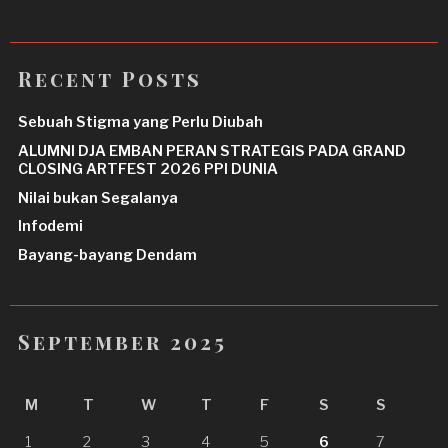
Recent Posts
Sebuah Stigma yang Perlu Diubah
ALUMNI DJA EMBAN PERAN STRATEGIS PADA GRAND
CLOSING ARTFEST 2026 PPI DUNIA
Nilai bukan Segalanya
Infodemi
Bayang-bayang Dendam
September 2025
M
T
W
T
F
S
S
1
2
3
4
5
6
7