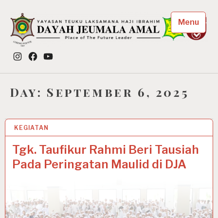
Skip
to
Menu
content
Dayah Jeumala Amal
Instagram
Facebook
YouTube
Place of The Future Leader
Day:
September 6, 2025
KEGIATAN
6 SEP 2025
Tgk. Taufikur Rahmi Beri Tausiah
Pada Peringatan Maulid di DJA