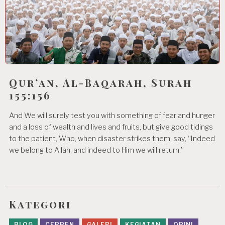
Qur’an, Al-Baqarah, Surah
155:156
And We will surely test you with something of fear and hunger
and a loss of wealth and lives and fruits, but give good tidings
to the patient, Who, when disaster strikes them, say, “Indeed
we belong to Allah, and indeed to Him we will return.”
Kategori
BLOG
CERPEN
GALERI
KEGIATAN
OPINI