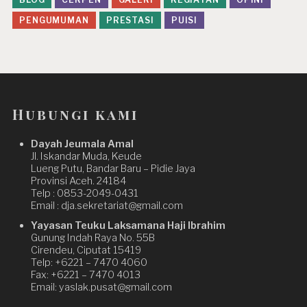
PENGUMUMAN
PRESTASI
PUISI
Hubungi kami
Dayah Jeumala Amal
Jl. Iskandar Muda, Keude
Lueng Putu, Bandar Baru – Pidie Jaya
Provinsi Aceh. 24184
Telp : 0853-2049-0431
Email : dja.sekretariat@gmail.com
Yayasan Teuku Laksamana Haji Ibrahim
Gunung Indah Raya No. 55B
Cirendeu, Ciputat 15419
Telp: +6221 – 7470 4060
Fax: +6221 – 7470 4013
Email: yaslak.pusat@gmail.com