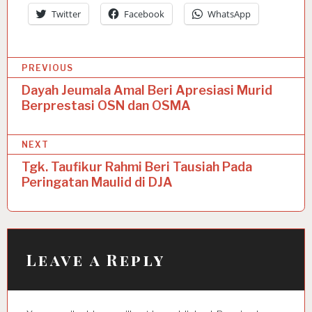
Twitter
Facebook
WhatsApp
P
PREVIOUS
o
Dayah Jeumala Amal Beri Apresiasi Murid
Berprestasi OSN dan OSMA
s
t
NEXT
n
Tgk. Taufikur Rahmi Beri Tausiah Pada
a
Peringatan Maulid di DJA
v
i
g
Leave a Reply
a
t