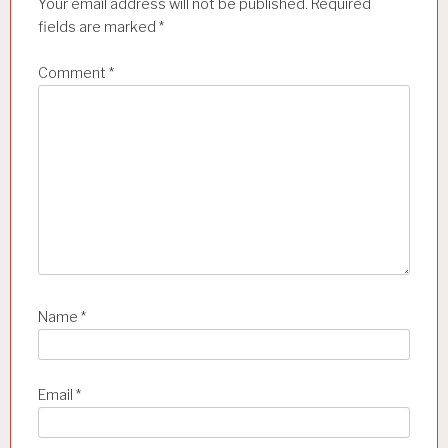
Your email address will not be published.
Required
i
fields are marked
*
o
n
Comment
*
Name
*
Email
*