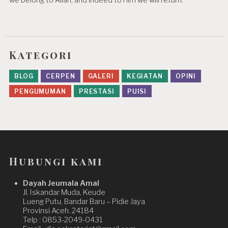
we belong to Allah, and indeed to Him we will return.”
Kategori
BLOG
CERPEN
GALERI
KEGIATAN
OPINI
PENGUMUMAN
PRESTASI
PUISI
Hubungi kami
Dayah Jeumala Amal
Jl. Iskandar Muda, Keude
Lueng Putu, Bandar Baru – Pidie Jaya
Provinsi Aceh. 24184
Telp : 0853-2049-0431