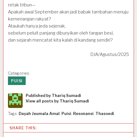
retak tribun—
Apakah awal September akan jadi babak tambahan menuju
kemenangan rakyat?
Ataukah hanya jeda sejenak,
sebelum peluit panjang dibunyikan oleh tangan besi,
dan sejarah mencatat kita kalah di kandang sendiri?
DJA/Agustus/2025
Categories:
PUISI
Published by
Thariq Sumadi
View all posts by Thariq Sumadi
Tags:
Dayah Jeumala Amal
,
Puisi
,
Resonansi
,
Thasoedi
SHARE THIS: