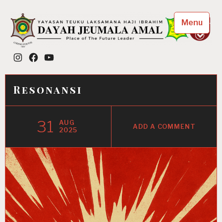
Skip
to
Menu
content
Dayah Jeumala Amal
Instagram
Facebook
YouTube
Place of The Future Leader
Resonansi
31
AUG
ADD A COMMENT
2025