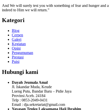
And We will surely test you with something of fear and hunger and a lo
indeed to Him we will return.”
Kategori
Blog
Cerpen
Galeri
Kegiatan
Opini
Pengumuman
Prestasi
Puisi
Hubungi kami
Dayah Jeumala Amal
Jl. Iskandar Muda, Keude
Lueng Putu, Bandar Baru – Pidie Jaya
Provinsi Aceh. 24184
Telp : 0853-2049-0431
Email : dja.sekretariat@gmail.com
Yayasan Teuku Laksamana Haji Ibrahim