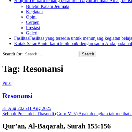
Blog
Info terbaru tentang pesantren Dayah Jeumala Amal, berisi p
Buletin Kalam Jeumala
Kegiatan
Opini
Cerpen
Prestasi
Galeri
Fasilitas
Fasilitas yang tersedia untuk menunjang kegiatan belaj
Kotak Saran
Bantu kami lebih baik dengan saran Anda pada hal
Search for:
Tag:
Resonansi
Puisi
Resonansi
31 Aug 2025
31 Aug 2025
Sebuah Puisi oleh Thasoedi (Guru MTs) Apakah engkau tak melihat api
Qur’an, Al-Baqarah, Surah 155:156