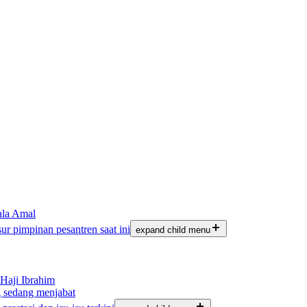
ala Amal
sur pimpinan pesantren saat ini
expand child menu
Haji Ibrahim
 sedang menjabat