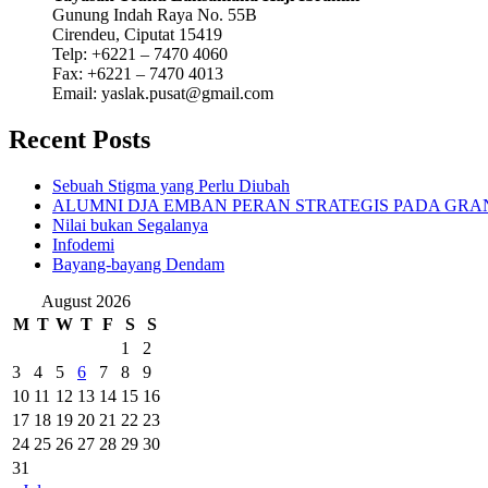
Gunung Indah Raya No. 55B
Cirendeu, Ciputat 15419
Telp: +6221 – 7470 4060
Fax: +6221 – 7470 4013
Email: yaslak.pusat@gmail.com
Recent Posts
Sebuah Stigma yang Perlu Diubah
ALUMNI DJA EMBAN PERAN STRATEGIS PADA GRAND
Nilai bukan Segalanya
Infodemi
Bayang-bayang Dendam
August 2026
M
T
W
T
F
S
S
1
2
3
4
5
6
7
8
9
10
11
12
13
14
15
16
17
18
19
20
21
22
23
24
25
26
27
28
29
30
31