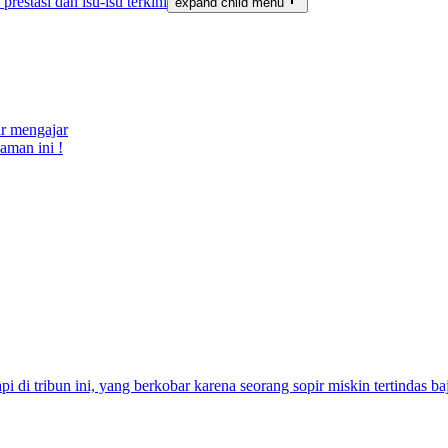
restasi dan isu-isu terkini
expand child menu
ar mengajar
aman ini !
 di tribun ini, yang berkobar karena seorang sopir miskin tertindas b