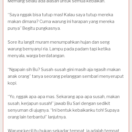
Memang selalu ada alasan untuk semua kebaikan.
“Saya nggak bisa tutup mas! Kalau saya tutup mereka
makan dimana? Cuma warung ini harapan yang mereka
punya” Begitu pungkasnya.
Sore itu langit muram menumpahkan hujan dan seng
warung bernyanyi ria. Lampu pada padam tapi ketika
menyala, warga berdatangan.
“Ngapain sih Bu? Susah-susah gini masih aja ngasih makan
anak orang” tanya seorang pelanggan sembari menyeruput
kopi.
“Yo, nggak apa-apa mas. Sekarang apa-apa susah, makan
susah, kerjapun susah!” jawab Bu Sari dengan sedikit
senyuman di ujugnya. “Ini bentuk kebaikanku toh! Supaya
orang lain terbantu!” lanjutnya.
Warung kecil itu bukan sekadar tempat, ia adalah tempat