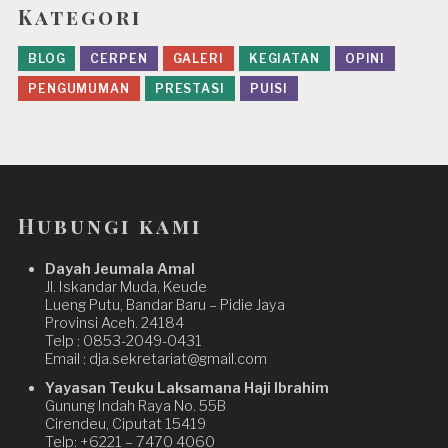
Kategori
BLOG
CERPEN
GALERI
KEGIATAN
OPINI
PENGUMUMAN
PRESTASI
PUISI
Hubungi kami
Dayah Jeumala Amal
Jl. Iskandar Muda, Keude
Lueng Putu, Bandar Baru – Pidie Jaya
Provinsi Aceh. 24184
Telp : 0853-2049-0431
Email : dja.sekretariat@gmail.com
Yayasan Teuku Laksamana Haji Ibrahim
Gunung Indah Raya No. 55B
Cirendeu, Ciputat 15419
Telp: +6221 – 7470 4060