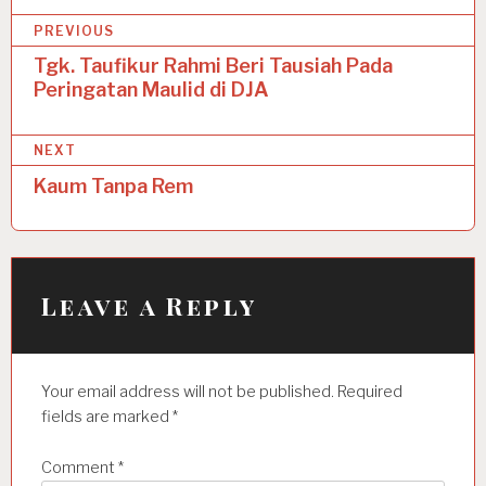
P
PREVIOUS
o
Tgk. Taufikur Rahmi Beri Tausiah Pada
Peringatan Maulid di DJA
s
t
NEXT
n
Kaum Tanpa Rem
a
v
i
Leave a Reply
g
a
t
Your email address will not be published.
Required
i
fields are marked
*
o
Comment
*