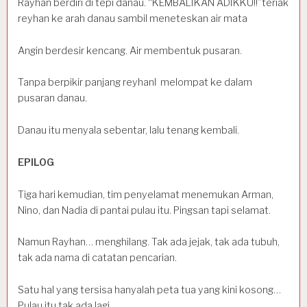
Rayhan berdiri di tepi danau. “KEMBALIKAN ADIKKU!!”teriak
reyhan ke arah danau sambil meneteskan air mata
Angin berdesir kencang. Air membentuk pusaran.
Tanpa berpikir panjang reyhanl melompat ke dalam
pusaran danau.
Danau itu menyala sebentar, lalu tenang kembali.
EPILOG
Tiga hari kemudian, tim penyelamat menemukan Arman,
Nino, dan Nadia di pantai pulau itu. Pingsan tapi selamat.
Namun Rayhan… menghilang. Tak ada jejak, tak ada tubuh,
tak ada nama di catatan pencarian.
Satu hal yang tersisa hanyalah peta tua yang kini kosong…
Pulau itu tak ada lagi.