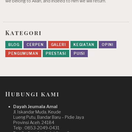
we belong to Allah, and indeed to Him we will return.”
Kategori
BLOG
CERPEN
GALERI
KEGIATAN
OPINI
PENGUMUMAN
PRESTASI
PUISI
Hubungi kami
Dayah Jeumala Amal
Jl. Iskandar Muda, Keude
Lueng Putu, Bandar Baru – Pidie Jaya
Provinsi Aceh. 24184
Telp : 0853-2049-0431