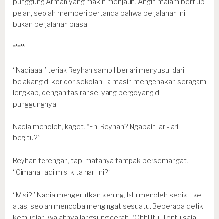
punggung Arman yang makin menjauh. Angin malam bertiup
pelan, seolah memberi pertanda bahwa perjalanan ini…
bukan perjalanan biasa.
*****
“Nadiaaa!” teriak Reyhan sambil berlari menyusul dari
belakang di koridor sekolah. Ia masih mengenakan seragam
lengkap, dengan tas ransel yang bergoyang di
punggungnya.
Nadia menoleh, kaget. “Eh, Reyhan? Ngapain lari-lari
begitu?”
Reyhan terengah, tapi matanya tampak bersemangat.
“Gimana, jadi misi kita hari ini?”
“Misi?” Nadia mengerutkan kening, lalu menoleh sedikit ke
atas, seolah mencoba mengingat sesuatu. Beberapa detik
kemudian, wajahnya langsung cerah. “Ohh! Itu! Tentu saja