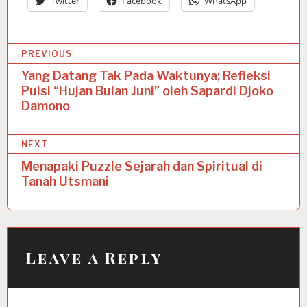
Twitter
Facebook
WhatsApp
P
PREVIOUS
o
Yang Datang Tak Pada Waktunya; Refleksi
Puisi “Hujan Bulan Juni” oleh Sapardi Djoko
s
Damono
t
n
NEXT
a
Menapaki Puzzle Sejarah dan Spiritual di
Tanah Utsmani
v
i
g
a
Leave a Reply
t
i