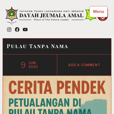
Skip
to
Menu
content
Dayah Jeumala Amal
Instagram
Facebook
YouTube
Place of The Future Leader
Pulau Tanpa Nama
9
JUN
ADD A COMMENT
2025