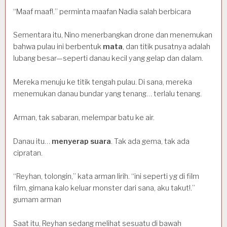
“Maaf maaf!.” perminta maafan Nadia salah berbicara
Sementara itu, Nino menerbangkan drone dan menemukan
bahwa pulau ini berbentuk
mata
, dan titik pusatnya adalah
lubang besar—seperti danau kecil yang gelap dan dalam.
Mereka menuju ke titik tengah pulau. Di sana, mereka
menemukan danau bundar yang tenang… terlalu tenang.
Arman, tak sabaran, melempar batu ke air.
Danau itu…
menyerap suara
. Tak ada gema, tak ada
cipratan.
“Reyhan, tolongin,” kata arman lirih. “ini seperti yg di film
film, gimana kalo keluar monster dari sana, aku takut!.”
gumam arman
Saat itu, Reyhan sedang melihat sesuatu di bawah