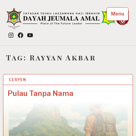
Skip
to
Menu
content
Dayah Jeumala Amal
Instagram
Facebook
YouTube
Place of The Future Leader
Tag:
Rayyan Akbar
CERPEN
9 JUN 2025
Pulau Tanpa Nama