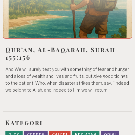
Qur’an, Al-Baqarah, Surah
155:156
And We will surely test you with something of fear and hunger
and a loss of wealth and lives and fruits, but give good tidings
to the patient, Who, when disaster strikes them, say, “Indeed
we belong to Allah, and indeed to Him we will return.”
Kategori
BLOG
CERPEN
GALERI
KEGIATAN
OPINI