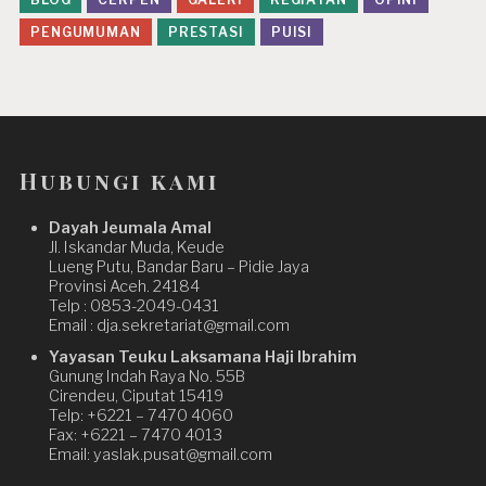
PENGUMUMAN
PRESTASI
PUISI
Hubungi kami
Dayah Jeumala Amal
Jl. Iskandar Muda, Keude
Lueng Putu, Bandar Baru – Pidie Jaya
Provinsi Aceh. 24184
Telp : 0853-2049-0431
Email : dja.sekretariat@gmail.com
Yayasan Teuku Laksamana Haji Ibrahim
Gunung Indah Raya No. 55B
Cirendeu, Ciputat 15419
Telp: +6221 – 7470 4060
Fax: +6221 – 7470 4013
Email: yaslak.pusat@gmail.com