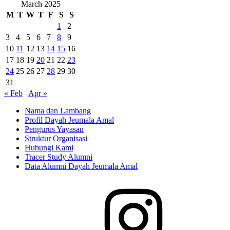
March 2025
M
T
W
T
F
S
S
1
2
3
4
5
6
7
8
9
10
11
12
13
14
15
16
17
18
19
20
21
22
23
24
25
26
27
28
29
30
31
« Feb
Apr »
Nama dan Lambang
Profil Dayah Jeumala Amal
Pengurus Yayasan
Struktur Organisasi
Hubungi Kami
Tracer Study Alumni
Data Alumni Dayah Jeumala Amal