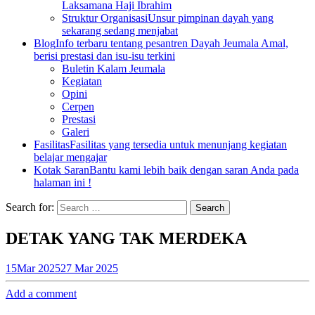
Laksamana Haji Ibrahim
Struktur Organisasi
Unsur pimpinan dayah yang
sekarang sedang menjabat
Blog
Info terbaru tentang pesantren Dayah Jeumala Amal,
berisi prestasi dan isu-isu terkini
Buletin Kalam Jeumala
Kegiatan
Opini
Cerpen
Prestasi
Galeri
Fasilitas
Fasilitas yang tersedia untuk menunjang kegiatan
belajar mengajar
Kotak Saran
Bantu kami lebih baik dengan saran Anda pada
halaman ini !
Search for:
DETAK YANG TAK MERDEKA
15
Mar 2025
27 Mar 2025
Add a comment