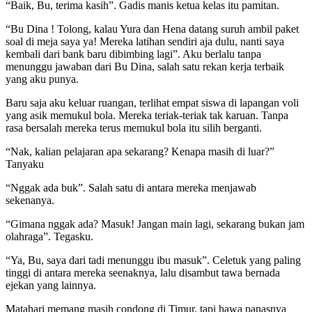
“Baik, Bu, terima kasih”. Gadis manis ketua kelas itu pamitan.
“Bu Dina ! Tolong, kalau Yura dan Hena datang suruh ambil paket
soal di meja saya ya! Mereka latihan sendiri aja dulu, nanti saya
kembali dari bank baru dibimbing lagi”. Aku berlalu tanpa
menunggu jawaban dari Bu Dina, salah satu rekan kerja terbaik
yang aku punya.
Baru saja aku keluar ruangan, terlihat empat siswa di lapangan voli
yang asik memukul bola. Mereka teriak-teriak tak karuan. Tanpa
rasa bersalah mereka terus memukul bola itu silih berganti.
“Nak, kalian pelajaran apa sekarang? Kenapa masih di luar?”
Tanyaku
“Nggak ada buk”. Salah satu di antara mereka menjawab
sekenanya.
“Gimana nggak ada? Masuk! Jangan main lagi, sekarang bukan jam
olahraga”. Tegasku.
“Ya, Bu, saya dari tadi menunggu ibu masuk”. Celetuk yang paling
tinggi di antara mereka seenaknya, lalu disambut tawa bernada
ejekan yang lainnya.
Matahari memang masih condong di Timur, tapi hawa panasnya