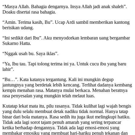
“Masya Allah. Bahagia dengarnya. Insya Allah jadi anak shaleh”.
Doaku disertai rasa bahagia.
“Amin. Terima kasih, Bu”. Ucap Ardi sambil memberikan kantong
berisikan udang.
“Ini sedikit dari Ibu”. Aku menyodorkan lembaran uang bergambar
Sukarno Hatta.
“Nggak usah bu. Saya iklas”.
“Ya, Ibu tau. Tapi tolong terima ini ya. Untuk cucu ibu yang baru
lahir”.
“Bu…”. Kata katanya tergantung. Kali ini mungkin degup
jantungnya yang berdetak lebih kencang. Terlihat dadanya kembang
kempis menahan rasa. Matanya mulai berkaca. Menahan beratnya
rasa penyesalan yang mungkin telah melaut luas.
Kutatap lekat mata itu, pilu rasanya. Tidak kulihat lagi wajah bengis
yang dulu selalu membuat detak nadiku tidak normal. Hanya tatap
binar dari bola matanya. Rasa sedih itu juga ikut melingkupi hatiku.
Tidak ada lagi sorot tajam penuh amarah yang sering terpancar
ketika berhadap dengannya. Tidak ada lagi emosi-emosi yang
membakar emosiku yang membuat hari-hariku penuh tekanan dan