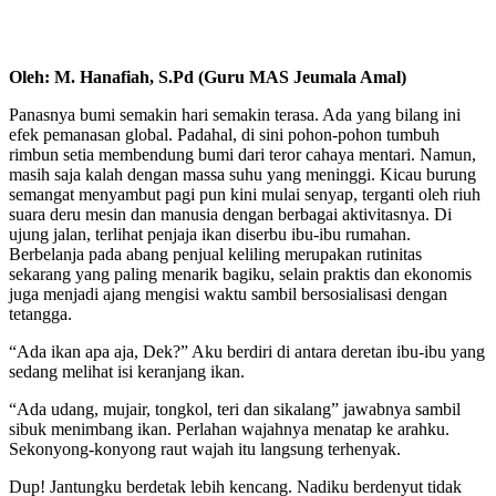
Oleh: M. Hanafiah, S.Pd (Guru MAS Jeumala Amal)
Panasnya bumi semakin hari semakin terasa. Ada yang bilang ini
efek pemanasan global. Padahal, di sini pohon-pohon tumbuh
rimbun setia membendung bumi dari teror cahaya mentari. Namun,
masih saja kalah dengan massa suhu yang meninggi. Kicau burung
semangat menyambut pagi pun kini mulai senyap, terganti oleh riuh
suara deru mesin dan manusia dengan berbagai aktivitasnya. Di
ujung jalan, terlihat penjaja ikan diserbu ibu-ibu rumahan.
Berbelanja pada abang penjual keliling merupakan rutinitas
sekarang yang paling menarik bagiku, selain praktis dan ekonomis
juga menjadi ajang mengisi waktu sambil bersosialisasi dengan
tetangga.
“Ada ikan apa aja, Dek?” Aku berdiri di antara deretan ibu-ibu yang
sedang melihat isi keranjang ikan.
“Ada udang, mujair, tongkol, teri dan sikalang” jawabnya sambil
sibuk menimbang ikan. Perlahan wajahnya menatap ke arahku.
Sekonyong-konyong raut wajah itu langsung terhenyak.
Dup! Jantungku berdetak lebih kencang. Nadiku berdenyut tidak