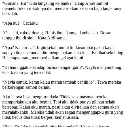
“Gimana, Bu? Kita langsung ke bank?” Ucap Aroel sambil
memelintirkan rokoknya dan memasukkan ke saku baju tanpa rasa
bersalah.
“Apa itu?” Cecarku
“O… ini, rokok doang. Habis ibu jalannya lambat sih. Bosan
tunggu ibu di sini”. Kata Ardi santai
“Apa? Kalian …”. Ingin sekali mulut itu kusumbat pakai kayu
supaya tidak semudah itu mengeluakan kata-kata. Kulihat sekeliling.
Beberapa orang memperhatikan gelagat kami.
“Kalian nggak ada adap bicara dengan guru”. Nayla menyambung
kata-kataku yang tersendat.
“Nayla cantik, kamu kalau marah tambah cantik lo”. Tawa mereka
berbarengan sambil berlalu.
Aku hanya bisa mengurut dada. Tidak sepantasnya mereka
memperlakukan aku begini. Tapi aku tidak punya pilihan selain
bersabar. Kalau aku marah, pasti akan diviralkan dan semua akan
meyalahkanku. Mereka tidak akan segan menganggapku guru yang
tidak becus dan tidak berperi kemanusiaan.
“Baik, Bu! Apakah sudah bisa kita mulai?” Vany, salah satu