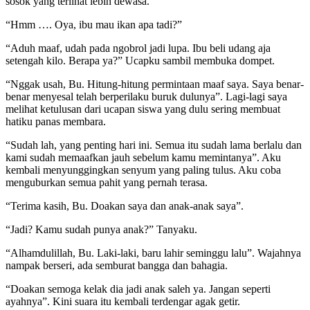
sosok yang terlihat lebih dewasa.
“Hmm …. Oya, ibu mau ikan apa tadi?”
“Aduh maaf, udah pada ngobrol jadi lupa. Ibu beli udang aja
setengah kilo. Berapa ya?” Ucapku sambil membuka dompet.
“Nggak usah, Bu. Hitung-hitung permintaan maaf saya. Saya benar-
benar menyesal telah berperilaku buruk dulunya”. Lagi-lagi saya
melihat ketulusan dari ucapan siswa yang dulu sering membuat
hatiku panas membara.
“Sudah lah, yang penting hari ini. Semua itu sudah lama berlalu dan
kami sudah memaafkan jauh sebelum kamu memintanya”. Aku
kembali menyunggingkan senyum yang paling tulus. Aku coba
menguburkan semua pahit yang pernah terasa.
“Terima kasih, Bu. Doakan saya dan anak-anak saya”.
“Jadi? Kamu sudah punya anak?” Tanyaku.
“Alhamdulillah, Bu. Laki-laki, baru lahir seminggu lalu”. Wajahnya
nampak berseri, ada semburat bangga dan bahagia.
“Doakan semoga kelak dia jadi anak saleh ya. Jangan seperti
ayahnya”. Kini suara itu kembali terdengar agak getir.