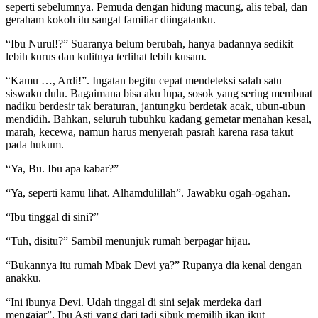
seperti sebelumnya. Pemuda dengan hidung macung, alis tebal, dan
geraham kokoh itu sangat familiar diingatanku.
“Ibu Nurul!?” Suaranya belum berubah, hanya badannya sedikit
lebih kurus dan kulitnya terlihat lebih kusam.
“Kamu …, Ardi!”. Ingatan begitu cepat mendeteksi salah satu
siswaku dulu. Bagaimana bisa aku lupa, sosok yang sering membuat
nadiku berdesir tak beraturan, jantungku berdetak acak, ubun-ubun
mendidih. Bahkan, seluruh tubuhku kadang gemetar menahan kesal,
marah, kecewa, namun harus menyerah pasrah karena rasa takut
pada hukum.
“Ya, Bu. Ibu apa kabar?”
“Ya, seperti kamu lihat. Alhamdulillah”. Jawabku ogah-ogahan.
“Ibu tinggal di sini?”
“Tuh, disitu?” Sambil menunjuk rumah berpagar hijau.
“Bukannya itu rumah Mbak Devi ya?” Rupanya dia kenal dengan
anakku.
“Ini ibunya Devi. Udah tinggal di sini sejak merdeka dari
mengajar”. Ibu Asti yang dari tadi sibuk memilih ikan ikut