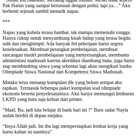
Pak Harun yang sampai berurusan dengan polisi, tapi ya…” Aku
berhenti sejenak sambil menarik napas.
***
Napas yang kuhela terasa hambar, tak mampu memenuhi rongga.
Hanya cukup untuk menyambung kisah hidup yang terasa begitu
sulit dan menghimpit. Ada banyak
list
pekerjaan harus segera
kuselesaikan. Membuat perangkat pembelajaran, membuat
rancangan model pembelajaran yang menyenangkan, membantu
administrasi madrasah karena akreditasi diambang mata, juga harus
siap membimbing siswa yang sebentar lagi akan mengikuti lomba
Olimpiade Siswa Nasional dan Kompetensi Siswa Madrasah.
Mataku terus menatap kumpulan
file
yang belum sempat aku
rapikan. Termasuk beberapa paket kumpulan soal olimpiade
ekonomi beserta penyelesaiannya. Aku hanya memungut lembaran
LKPD yang baru saja keluar dari printer.
“Maaf, Bu, jadi kita belajar di bank hari ini ?” Baru sadar Nayla
sudah berdiri di depan mejaku.
“Insya Allah jadi. Ini ibu lagi mempersiapkan lembar kerja yang
harus kalian isi nantinya”.