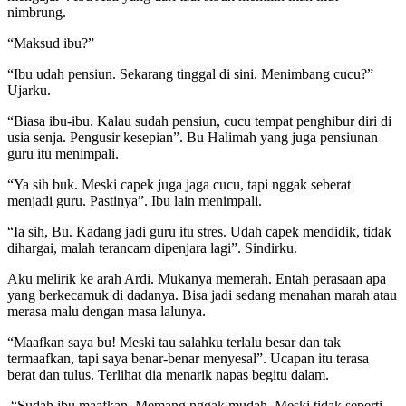
nimbrung.
“Maksud ibu?”
“Ibu udah pensiun. Sekarang tinggal di sini. Menimbang cucu?”
Ujarku.
“Biasa ibu-ibu. Kalau sudah pensiun, cucu tempat penghibur diri di
usia senja. Pengusir kesepian”. Bu Halimah yang juga pensiunan
guru itu menimpali.
“Ya sih buk. Meski capek juga jaga cucu, tapi nggak seberat
menjadi guru. Pastinya”. Ibu lain menimpali.
“Ia sih, Bu. Kadang jadi guru itu stres. Udah capek mendidik, tidak
dihargai, malah terancam dipenjara lagi”. Sindirku.
Aku melirik ke arah Ardi. Mukanya memerah. Entah perasaan apa
yang berkecamuk di dadanya. Bisa jadi sedang menahan marah atau
merasa malu dengan masa lalunya.
“Maafkan saya bu! Meski tau salahku terlalu besar dan tak
termaafkan, tapi saya benar-benar menyesal”. Ucapan itu terasa
berat dan tulus. Terlihat dia menarik napas begitu dalam.
“Sudah ibu maafkan. Memang nggak mudah. Meski tidak seperti