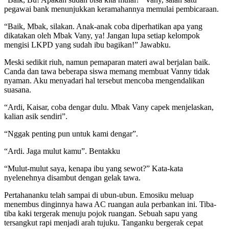
pegawai bank menunjukkan keramahannya memulai pembicaraan.
“Baik, Mbak, silakan. Anak-anak coba diperhatikan apa yang
dikatakan oleh Mbak Vany, ya! Jangan lupa setiap kelompok
mengisi LKPD yang sudah ibu bagikan!” Jawabku.
Meski sedikit riuh, namun pemaparan materi awal berjalan baik.
Canda dan tawa beberapa siswa memang membuat Vanny tidak
nyaman. Aku menyadari hal tersebut mencoba mengendalikan
suasana.
“Ardi, Kaisar, coba dengar dulu. Mbak Vany capek menjelaskan,
kalian asik sendiri”.
“Nggak penting pun untuk kami dengar”.
“Ardi. Jaga mulut kamu”. Bentakku
“Mulut-mulut saya, kenapa ibu yang sewot?” Kata-kata
nyelenehnya disambut dengan gelak tawa.
Pertahananku telah sampai di ubun-ubun. Emosiku meluap
menembus dinginnya hawa AC ruangan aula perbankan ini. Tiba-
tiba kaki tergerak menuju pojok ruangan. Sebuah sapu yang
tersangkut rapi menjadi arah tujuku. Tanganku bergerak cepat