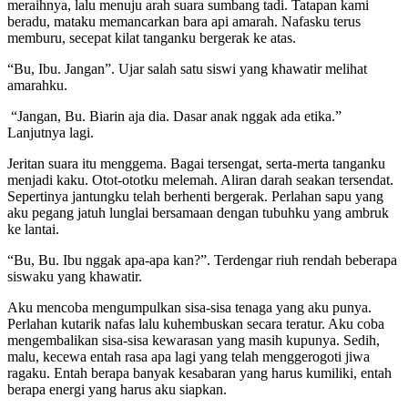
meraihnya, lalu menuju arah suara sumbang tadi. Tatapan kami
beradu, mataku memancarkan bara api amarah. Nafasku terus
memburu, secepat kilat tanganku bergerak ke atas.
“Bu, Ibu. Jangan”. Ujar salah satu siswi yang khawatir melihat
amarahku.
“Jangan, Bu. Biarin aja dia. Dasar anak nggak ada etika.”
Lanjutnya lagi.
Jeritan suara itu menggema. Bagai tersengat, serta-merta tanganku
menjadi kaku. Otot-ototku melemah. Aliran darah seakan tersendat.
Sepertinya jantungku telah berhenti bergerak. Perlahan sapu yang
aku pegang jatuh lunglai bersamaan dengan tubuhku yang ambruk
ke lantai.
“Bu, Bu. Ibu nggak apa-apa kan?”. Terdengar riuh rendah beberapa
siswaku yang khawatir.
Aku mencoba mengumpulkan sisa-sisa tenaga yang aku punya.
Perlahan kutarik nafas lalu kuhembuskan secara teratur. Aku coba
mengembalikan sisa-sisa kewarasan yang masih kupunya. Sedih,
malu, kecewa entah rasa apa lagi yang telah menggerogoti jiwa
ragaku. Entah berapa banyak kesabaran yang harus kumiliki, entah
berapa energi yang harus aku siapkan.