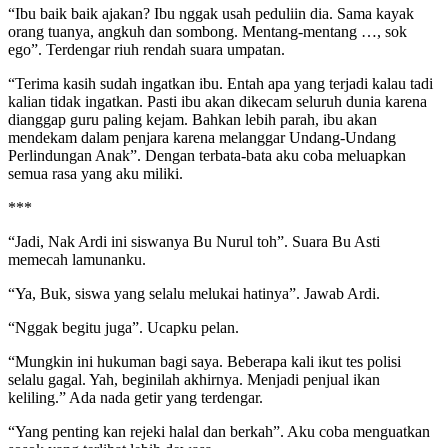
“Ibu baik baik ajakan? Ibu nggak usah peduliin dia. Sama kayak
orang tuanya, angkuh dan sombong. Mentang-mentang …, sok
ego”. Terdengar riuh rendah suara umpatan.
“Terima kasih sudah ingatkan ibu. Entah apa yang terjadi kalau tadi
kalian tidak ingatkan. Pasti ibu akan dikecam seluruh dunia karena
dianggap guru paling kejam. Bahkan lebih parah, ibu akan
mendekam dalam penjara karena melanggar Undang-Undang
Perlindungan Anak”. Dengan terbata-bata aku coba meluapkan
semua rasa yang aku miliki.
***
“Jadi, Nak Ardi ini siswanya Bu Nurul toh”. Suara Bu Asti
memecah lamunanku.
“Ya, Buk, siswa yang selalu melukai hatinya”. Jawab Ardi.
“Nggak begitu juga”. Ucapku pelan.
“Mungkin ini hukuman bagi saya. Beberapa kali ikut tes polisi
selalu gagal. Yah, beginilah akhirnya. Menjadi penjual ikan
keliling.” Ada nada getir yang terdengar.
“Yang penting kan rejeki halal dan berkah”. Aku coba menguatkan