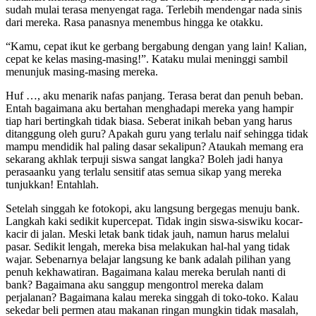
sudah mulai terasa menyengat raga. Terlebih mendengar nada sinis
dari mereka. Rasa panasnya menembus hingga ke otakku.
“Kamu, cepat ikut ke gerbang bergabung dengan yang lain! Kalian,
cepat ke kelas masing-masing!”. Kataku mulai meninggi sambil
menunjuk masing-masing mereka.
Huf …, aku menarik nafas panjang. Terasa berat dan penuh beban.
Entah bagaimana aku bertahan menghadapi mereka yang hampir
tiap hari bertingkah tidak biasa. Seberat inikah beban yang harus
ditanggung oleh guru? Apakah guru yang terlalu naif sehingga tidak
mampu mendidik hal paling dasar sekalipun? Ataukah memang era
sekarang akhlak terpuji siswa sangat langka? Boleh jadi hanya
perasaanku yang terlalu sensitif atas semua sikap yang mereka
tunjukkan! Entahlah.
Setelah singgah ke fotokopi, aku langsung bergegas menuju bank.
Langkah kaki sedikit kupercepat. Tidak ingin siswa-siswiku kocar-
kacir di jalan. Meski letak bank tidak jauh, namun harus melalui
pasar. Sedikit lengah, mereka bisa melakukan hal-hal yang tidak
wajar. Sebenarnya belajar langsung ke bank adalah pilihan yang
penuh kekhawatiran. Bagaimana kalau mereka berulah nanti di
bank? Bagaimana aku sanggup mengontrol mereka dalam
perjalanan? Bagaimana kalau mereka singgah di toko-toko. Kalau
sekedar beli permen atau makanan ringan mungkin tidak masalah,