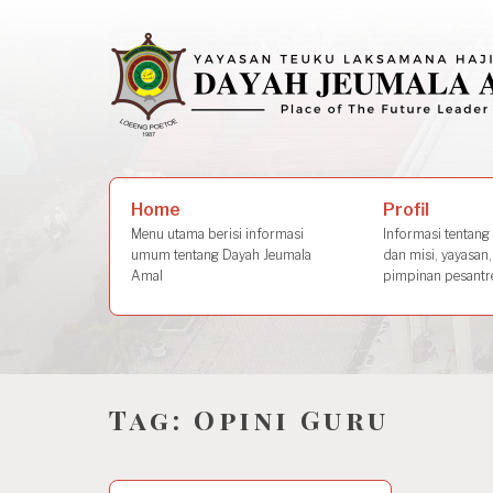
Skip
to
content
Search
Profil
Home
for:
Informasi tentang s
Menu utama berisi informasi
dan misi, yayasan,
umum tentang Dayah Jeumala
pimpinan pesantre
Amal
Tag:
Opini Guru