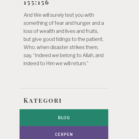
155:156
And We will surely test you with
something of fear and hunger and a
loss of wealth and lives and fruits,
but give good tidings to the patient,
Who, when disaster strikes them,
say, “Indeed we belong to Allah, and
indeed to Him we will return.”
Kategori
BLOG
CERPEN