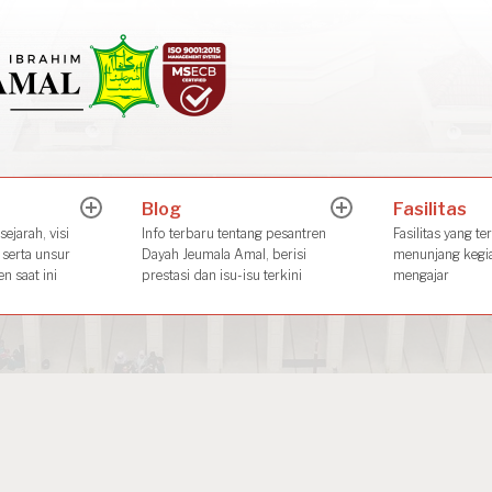
Dayah Jeuma
Place of The Future Leader
Blog
Fasilitas
expand
expand
child
child
ejarah, visi
Info terbaru tentang pesantren
Fasilitas yang te
menu
menu
 serta unsur
Dayah Jeumala Amal, berisi
menunjang kegia
n saat ini
prestasi dan isu-isu terkini
mengajar