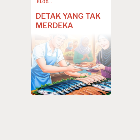
BLOG…
15 MAR 2025
DETAK YANG TAK
MERDEKA