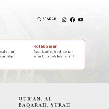
Instagram
Facebook
YouTube
SEARCH
la Amal
Kotak Saran
rsedia untuk
Bantu kami lebih baik dengan
tan belajar
saran Anda pada halaman ini !
Qur’an, Al-
Baqarah, Surah