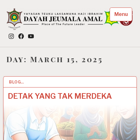
Skip
to
Menu
content
Dayah Jeumala Amal
Instagram
Facebook
YouTube
Place of The Future Leader
Day:
March 15, 2025
BLOG…
15 MAR 2025
DETAK YANG TAK MERDEKA