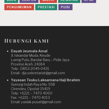
PENGUMUMAN
PRESTASI
PUISI
Hubungi kami
Dayah Jeumala Amal
Jl. Iskandar Muda, Keude
Lueng Putu, Bandar Baru – Pidie Jaya
Provinsi Aceh. 24184
Telp : 0853-2049-0431
Email : dja.sekretariat@gmail.com
Yayasan Teuku Laksamana Haji Ibrahim
Gunung Indah Raya No. 55B
Cirendeu, Ciputat 15419
Telp: +6221 – 7470 4060
Fax: +6221 – 7470 4013
Email: yaslak.pusat@gmail.com