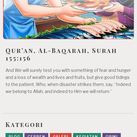
Qur’an, Al-Baqarah, Surah
155:156
And We will surely test you with something of fear and hunger
and a loss of wealth and lives and fruits, but give good tidings
to the patient, Who, when disaster strikes them, say, “Indeed
we belong to Allah, and indeed to Him we will return.”
Kategori
BLOG
CERPEN
GALERI
KEGIATAN
OPINI