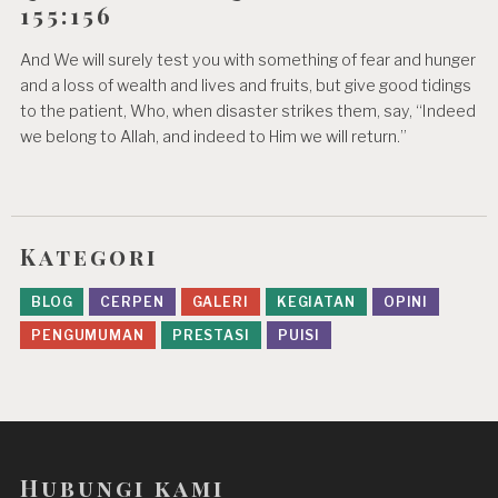
155:156
And We will surely test you with something of fear and hunger
and a loss of wealth and lives and fruits, but give good tidings
to the patient, Who, when disaster strikes them, say, “Indeed
we belong to Allah, and indeed to Him we will return.”
Kategori
BLOG
CERPEN
GALERI
KEGIATAN
OPINI
PENGUMUMAN
PRESTASI
PUISI
Hubungi kami