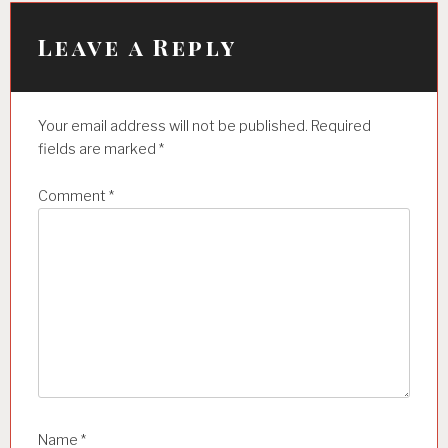
v
i
Leave a Reply
g
a
Your email address will not be published.
Required
t
fields are marked
*
i
Comment
*
o
n
Name
*