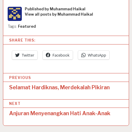
Published by
Muhammad Haikal
View all posts by Muhammad Haikal
Tags:
Featured
SHARE THIS:
Twitter
Facebook
WhatsApp
P
PREVIOUS
o
Selamat Hardiknas, Merdekalah Pikiran
s
NEXT
t
Anjuran Menyenangkan Hati Anak-Anak
n
a