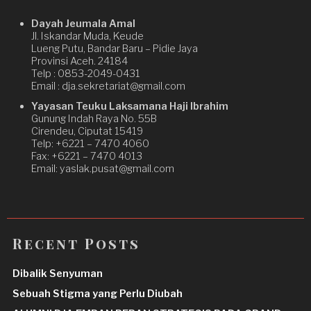
Dayah Jeumala Amal
Jl. Iskandar Muda, Keude
Lueng Putu, Bandar Baru – Pidie Jaya
Provinsi Aceh. 24184
Telp : 0853-2049-0431
Email : dja.sekretariat@gmail.com
Yayasan Teuku Laksamana Haji Ibrahim
Gunung Indah Raya No. 55B
Cirendeu, Ciputat 15419
Telp: +6221 – 7470 4060
Fax: +6221 – 7470 4013
Email: yaslak.pusat@gmail.com
Recent Posts
Dibalik Senyuman
Sebuah Stigma yang Perlu Diubah