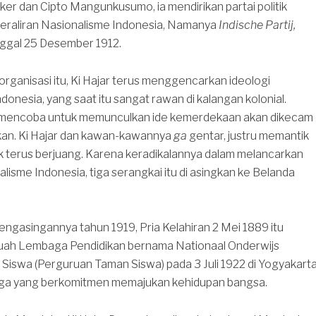
er dan Cipto Mangunkusumo, ia mendirikan partai politik
eraliran Nasionalisme Indonesia, Namanya
Indische Partij,
nggal 25 Desember 1912.
organisasi itu, Ki Hajar terus menggencarkan ideologi
donesia, yang saat itu sangat rawan di kalangan kolonial.
 mencoba untuk memunculkan ide kemerdekaan akan dikecam
kan. Ki Hajar dan kawan-kawannya
ga
gentar, justru memantik
 terus berjuang. Karena keradikalannya dalam melancarkan
alisme Indonesia, tiga serangkai itu di asingkan ke Belanda
engasingannya tahun 1919, Pria Kelahiran 2 Mei 1889 itu
uah Lembaga Pendidikan bernama Nationaal Onderwijs
 Siswa (Perguruan Taman Siswa) pada 3 Juli 1922 di Yogyakarta
a yang berkomitmen memajukan kehidupan bangsa.