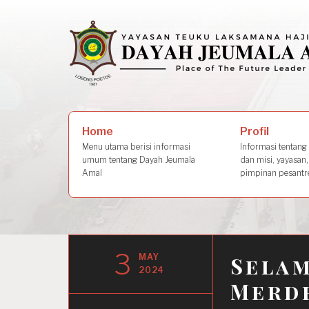
Skip
to
content
Search
Profil
Home
for:
Informasi tentang s
Menu utama berisi informasi
dan misi, yayasan,
umum tentang Dayah Jeumala
pimpinan pesantre
Amal
3
MAY
Selam
2024
Merd