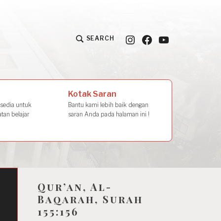
Instagram
Facebook
YouTube
SEARCH
la Amal
Kotak Saran
rsedia untuk
Bantu kami lebih baik dengan
tan belajar
saran Anda pada halaman ini !
Qur’an, Al-
Baqarah, Surah
155:156