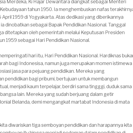
sia Merdeka, Ki Hajar Dewantara diangkat sebagai Menteri
 Kebudayaan tahun 1950. Ia menghembuskan nafas terakhirny
 April 1959 di Yogyakarta. Atas dedikasi yang diberikannya
i, ia dinobatkan sebagai Bapak Pendidikan Nasional. Tanggal
ga ditetapkan oleh pemerintah melalui Keputusan Presiden
n 1959 sebagai Hari Pendidikan Nasional.
ta memperingati hari itu, Hari Pendidikan Nasional. Hardiknas buka
ejarah bagi Indonesisa, namun juga merupakan momen istimewa
siasi jasa para pejuang pendidikan. Mereka yang
 pendidikan bagi pribumi, bertujuan untuk membangun
tual, menjadi kaum terpelajar, berdiri sama tingggi, duduk sama
bangsa lain. Mereka yang sudah berjuang dalam getir
onial Belanda, demi mengangkat martabat Indonesia di mata
, kita diwariskan tiga semboyan pendidikan dan harapannya kita
semboyan itu hingga menjadi pedoman dalam pendidikan di