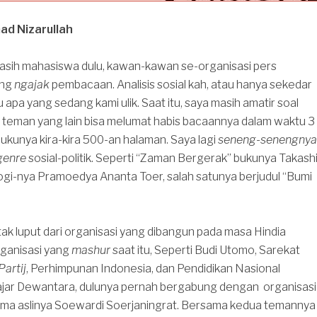
d Nizarullah
masih mahasiswa dulu, kawan-kawan se-organisasi pers
ing
ngajak
pembacaan. Analisis sosial kah, atau hanya sekedar
pa yang sedang kami ulik. Saat itu, saya masih amatir soal
teman yang lain bisa melumat habis bacaannya dalam waktu 3
 bukunya kira-kira 500-an halaman. Saya lagi
seneng-senengnya
genre
sosial-politik. Seperti “Zaman Bergerak” bukunya Takash
alogi-nya Pramoedya Ananta Toer, salah satunya berjudul “Bumi
tak luput dari organisasi yang dibangun pada masa Hindia
rganisasi yang
mashur
saat itu, Seperti Budi Utomo, Sarekat
Partij
, Perhimpunan Indonesia, dan Pendidikan Nasional
Hajar Dewantara, dulunya pernah bergabung dengan organisasi
ma aslinya Soewardi Soerjaningrat. Bersama kedua temannya