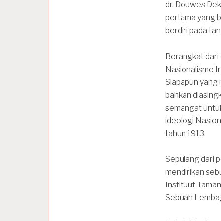
dr. Douwes Dekk
pertama yang b
berdiri pada ta
Berangkat dari 
Nasionalisme In
Siapapun yang
bahkan diasing
semangat untuk
ideologi Nasion
tahun 1913.
Sepulang dari p
mendirikan seb
Instituut Taman
Sebuah Lembag