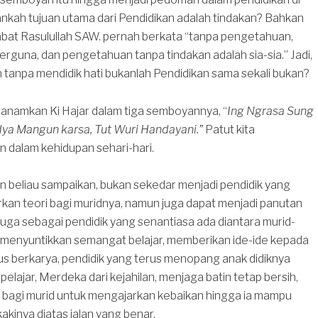
nkah tujuan utama dari Pendidikan adalah tindakan? Bahkan
abat Rasulullah SAW. pernah berkata “tanpa pengetahuan,
berguna, dan pengetahuan tanpa tindakan adalah sia-sia.” Jadi,
n tanpa mendidik hati bukanlah Pendidikan sama sekali bukan?
itanamkan Ki Hajar dalam tiga semboyannya, “
Ing Ngrasa Sung
dya Mangun karsa, Tut Wuri Handayani.”
Patut kita
 dalam kehidupan sehari-hari.
n beliau sampaikan, bukan sekedar menjadi pendidik yang
kan teori bagi muridnya, namun juga dapat menjadi panutan
 juga sebagai pendidik yang senantiasa ada diantara murid-
 menyuntikkan semangat belajar, memberikan ide-ide kepada
us berkarya, pendidik yang terus menopang anak didiknya
pelajar, Merdeka dari kejahilan, menjaga batin tetap bersih,
i bagi murid untuk mengajarkan kebaikan hingga ia mampu
akinya diatas jalan yang benar.