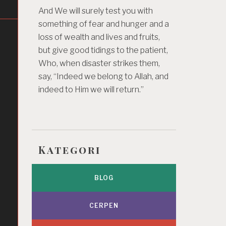
And We will surely test you with
something of fear and hunger and a
loss of wealth and lives and fruits,
but give good tidings to the patient,
Who, when disaster strikes them,
say, “Indeed we belong to Allah, and
indeed to Him we will return.”
Kategori
BLOG
CERPEN