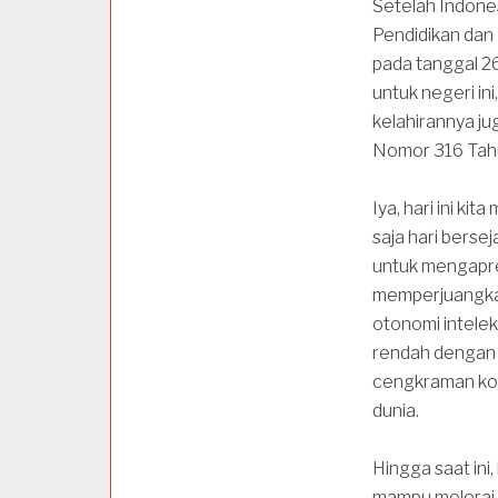
Setelah Indone
Pendidikan dan
pada tanggal 26
untuk negeri in
kelahirannya ju
Nomor 316 Tahu
Iya, hari ini ki
saja hari bers
untuk mengapre
memperjuangkan
otonomi intelek
rendah dengan 
cengkraman kol
dunia.
Hingga saat ini
mampu melerai 