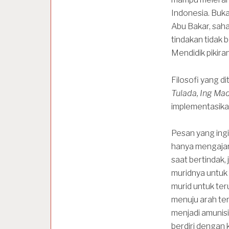
Indonesia. Buka
Abu Bakar, sah
tindakan tidak 
Mendidik pikira
Filosofi yang d
Tulada, Ing Ma
implementasikan
Pesan yang ingi
hanya mengajar
saat bertindak,
muridnya untuk
murid untuk ter
menuju arah ter
menjadi amunis
berdiri dengan k