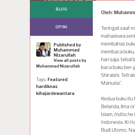
BLOG
Oleh: Muhamma
OPINI
Teringat saat 
mahasiswa ser
membahas buku a
Published by
Muhammad
membaca buku, 
Nizarullah
hari saja, tebal
View all posts by
Muhammad Nizarullah
baca buku ber-
Shiraishi, Tetr
Tags:
Featured
,
Manusia”.
hardiknas
,
kihajardewantara
Kedua buku itu 
Belanda, lima o
Islam,
Indische 
Indonesia. Ki 
Budi Utomo, Na