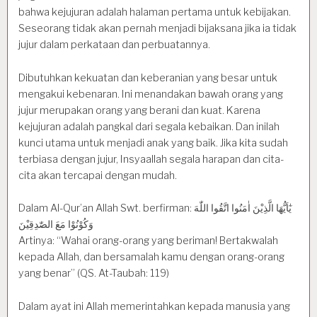
bahwa kejujuran adalah halaman pertama untuk kebijakan.
Seseorang tidak akan pernah menjadi bijaksana jika ia tidak
jujur dalam perkataan dan perbuatannya.
Dibutuhkan kekuatan dan keberanian yang besar untuk
mengakui kebenaran. Ini menandakan bawah orang yang
jujur merupakan orang yang berani dan kuat. Karena
kejujuran adalah pangkal dari segala kebaikan. Dan inilah
kunci utama untuk menjadi anak yang baik. Jika kita sudah
terbiasa dengan jujur, Insyaallah segala harapan dan cita-
cita akan tercapai dengan mudah.
Dalam Al-Qur’an Allah Swt. berfirman: يٰٓاَيُّهَا الَّذِيْنَ اٰمَنُوا اتَّقُوا اللّٰهَ
وَكُوْنُوْا مَعَ الصّٰدِقِيْنَ
Artinya: “Wahai orang-orang yang beriman! Bertakwalah
kepada Allah, dan bersamalah kamu dengan orang-orang
yang benar” (QS. At-Taubah: 119)
Dalam ayat ini Allah memerintahkan kepada manusia yang