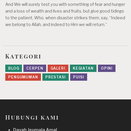
And We will surely test you with something of fear and hunger
and a loss of wealth and lives and fruits, but give good tidings
to the patient, Who, when disaster strikes them, say, “Indeed
we belong to Allah, and indeed to Him we will return.”
Kategori
BLOG
CERPEN
GALERI
KEGIATAN
OPINI
PENGUMUMAN
PRESTASI
PUISI
Hubungi kami
Dayah Jeumala Amal