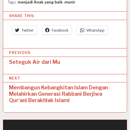
Tags:
menjadi Anak yang baik
,
munir
SHARE THIS:
Twitter
Facebook
WhatsApp
P
PREVIOUS
o
Seteguk Air dari Mu
s
NEXT
t
Membangun Kebangkitan Islam Dengan
n
Melahirkan Generasi Rabbani Berjiwa
a
Qur’ani Berakhlak Islami
v
i
g