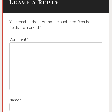
Leave a Reply
a
t
Your email address will not be published.
Required
i
fields are marked
*
o
n
Comment
*
Name
*