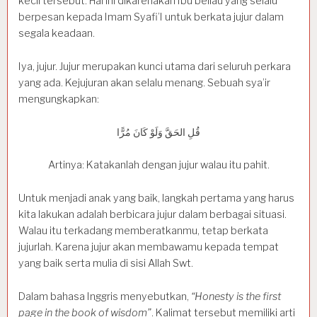
kecil tersebut. Hal ini dikarenakan Ibu beliau yang selalu
berpesan kepada Imam Syafi’I untuk berkata jujur dalam
segala keadaan.
Iya, jujur. Jujur merupakan kunci utama dari seluruh perkara
yang ada. Kejujuran akan selalu menang. Sebuah sya’ir
mengungkapkan:
قُلِ الحَقَّ وَلَوْ كَانَ مُرًّا
Artinya: Katakanlah dengan jujur walau itu pahit.
Untuk menjadi anak yang baik, langkah pertama yang harus
kita lakukan adalah berbicara jujur dalam berbagai situasi.
Walau itu terkadang memberatkanmu, tetap berkata
jujurlah. Karena jujur akan membawamu kepada tempat
yang baik serta mulia di sisi Allah Swt.
Dalam bahasa Inggris menyebutkan,
“Honesty is the first
page in the book of wisdom”
. Kalimat tersebut memiliki arti