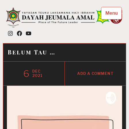
Skip
to
Menu
content
Dayah Jeumala Amal
Instagram
Facebook
YouTube
Place of The Future Leader
Belum Tau …
6
DEC
ADD A COMMENT
2021