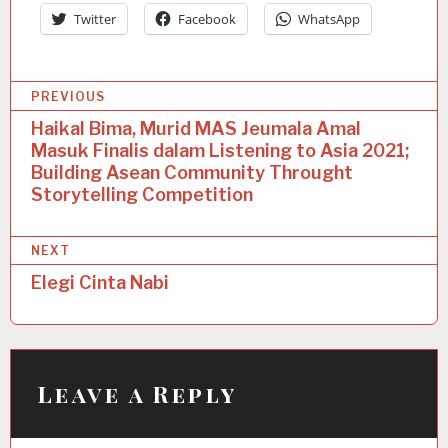
Twitter
Facebook
WhatsApp
P
PREVIOUS
o
Haikal Bima, Murid MAS Jeumala Amal
Masuk Finalis dalam Listening to Asia 2021;
s
Building Asean Community Throught
t
Storytelling Competition
n
NEXT
a
Elegi Cinta Nabi
v
i
g
a
Leave a Reply
t