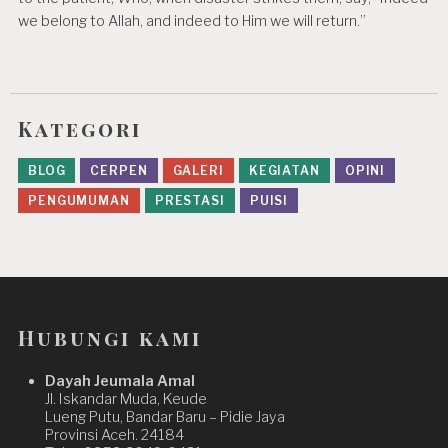
we belong to Allah, and indeed to Him we will return.”
Kategori
BLOG
CERPEN
GALERI
KEGIATAN
OPINI
PENGUMUMAN
PRESTASI
PUISI
Hubungi kami
Dayah Jeumala Amal
Jl. Iskandar Muda, Keude
Lueng Putu, Bandar Baru – Pidie Jaya
Provinsi Aceh. 24184