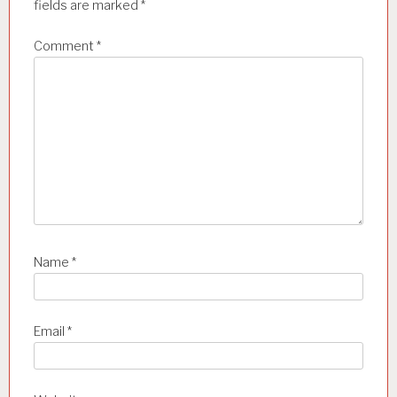
t
fields are marked
*
i
Comment
*
o
n
Name
*
Email
*