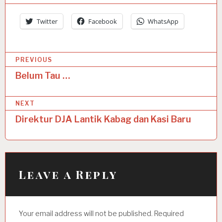
Twitter
Facebook
WhatsApp
P
PREVIOUS
o
Belum Tau …
s
NEXT
t
Direktur DJA Lantik Kabag dan Kasi Baru
n
a
v
i
Leave a Reply
g
a
Your email address will not be published.
Required