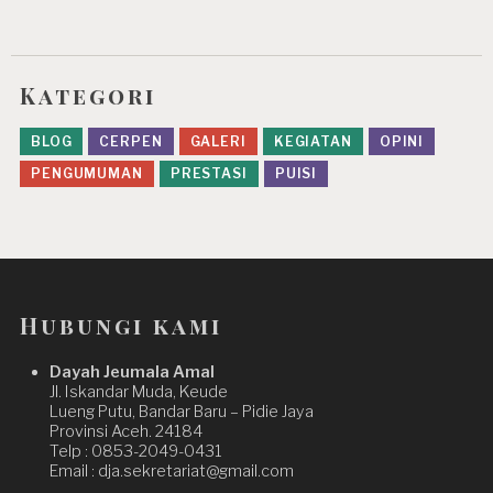
Kategori
BLOG
CERPEN
GALERI
KEGIATAN
OPINI
PENGUMUMAN
PRESTASI
PUISI
Hubungi kami
Dayah Jeumala Amal
Jl. Iskandar Muda, Keude
Lueng Putu, Bandar Baru – Pidie Jaya
Provinsi Aceh. 24184
Telp : 0853-2049-0431
Email : dja.sekretariat@gmail.com