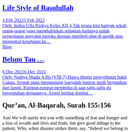
Life Style of Rasulullah
4 Feb 2022
5 Feb 2022
Oleh: Indira Ulfa Rizkya Kelas XII 4 Tak terasa kini banyak sekali
orang-orang yang menghabiskan sebagian hartanya untuk
pengobatan penyakit mereka dengan membeli obat di apotik atau
mengntrol kesehatan ke…
Blog
Belum Tau …
6 Dec 2021
6 Dec 2021
Oleh: Nadiya Shada Afifa (VIII-7) Hawa dingin menyelimuti bukit
Galata. Sejauh mata memandang hanyalah butiran putih berjatuhan
dari langit. Rumput-rumput membeku di saat salju-salju itu
bersentuhan dengannya. Angin bertiup lembut…
Qur’an, Al-Baqarah, Surah 155:156
And We will surely test you with something of fear and hunger and
a loss of wealth and lives and fruits, but give good tidings to the
patient, Who, when disaster strikes them, say, “Indeed we belong to