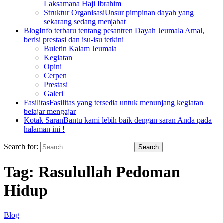
Laksamana Haji Ibrahim
Struktur Organisasi
Unsur pimpinan dayah yang
sekarang sedang menjabat
Blog
Info terbaru tentang pesantren Dayah Jeumala Amal,
berisi prestasi dan isu-isu terkini
Buletin Kalam Jeumala
Kegiatan
Opini
Cerpen
Prestasi
Galeri
Fasilitas
Fasilitas yang tersedia untuk menunjang kegiatan
belajar mengajar
Kotak Saran
Bantu kami lebih baik dengan saran Anda pada
halaman ini !
Search for:
Tag:
Rasulullah Pedoman
Hidup
Blog