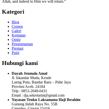
Allah, and indeed to Him we will return.”
Kategori
Blog
Cerpen
Galeri
Kegiatan
Opini
Pengumuman
Prestasi
Puisi
Hubungi kami
Dayah Jeumala Amal
Jl. Iskandar Muda, Keude
Lueng Putu, Bandar Baru – Pidie Jaya
Provinsi Aceh. 24184
Telp : 0853-2049-0431
Email : dja.sekretariat@gmail.com
Yayasan Teuku Laksamana Haji Ibrahim
Gunung Indah Raya No. 55B
Cirendeu, Ciputat 15419