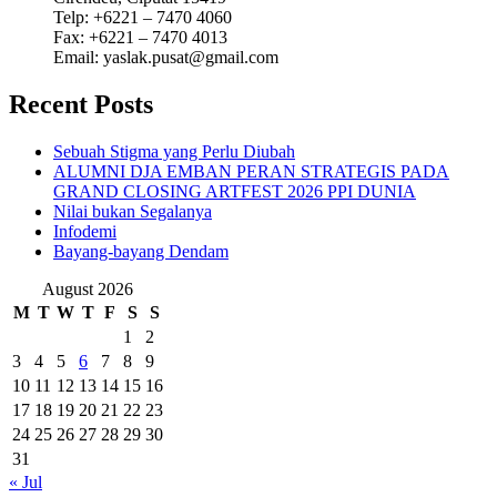
Telp: +6221 – 7470 4060
Fax: +6221 – 7470 4013
Email: yaslak.pusat@gmail.com
Recent Posts
Sebuah Stigma yang Perlu Diubah
ALUMNI DJA EMBAN PERAN STRATEGIS PADA
GRAND CLOSING ARTFEST 2026 PPI DUNIA
Nilai bukan Segalanya
Infodemi
Bayang-bayang Dendam
August 2026
M
T
W
T
F
S
S
1
2
3
4
5
6
7
8
9
10
11
12
13
14
15
16
17
18
19
20
21
22
23
24
25
26
27
28
29
30
31
« Jul