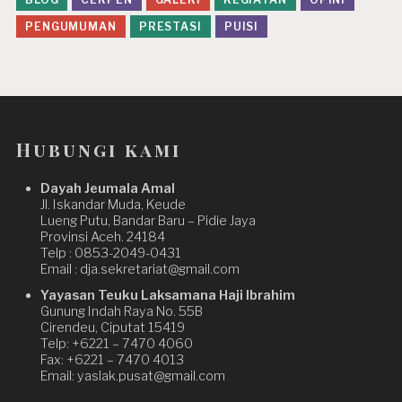
PENGUMUMAN
PRESTASI
PUISI
Hubungi kami
Dayah Jeumala Amal
Jl. Iskandar Muda, Keude
Lueng Putu, Bandar Baru – Pidie Jaya
Provinsi Aceh. 24184
Telp : 0853-2049-0431
Email : dja.sekretariat@gmail.com
Yayasan Teuku Laksamana Haji Ibrahim
Gunung Indah Raya No. 55B
Cirendeu, Ciputat 15419
Telp: +6221 – 7470 4060
Fax: +6221 – 7470 4013
Email: yaslak.pusat@gmail.com