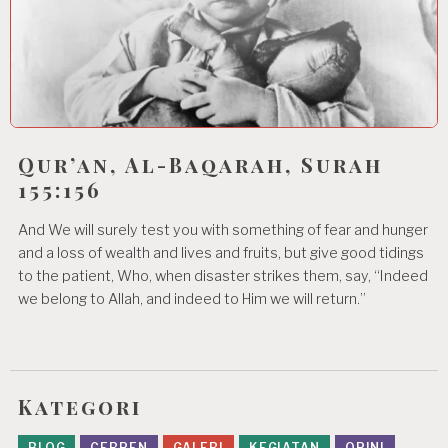
Qur’an, Al-Baqarah, Surah
155:156
And We will surely test you with something of fear and hunger
and a loss of wealth and lives and fruits, but give good tidings
to the patient, Who, when disaster strikes them, say, “Indeed
we belong to Allah, and indeed to Him we will return.”
Kategori
BLOG
CERPEN
GALERI
KEGIATAN
OPINI