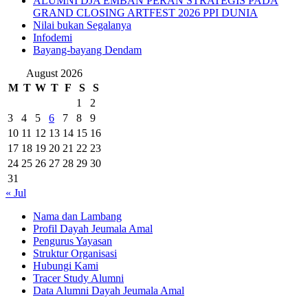
ALUMNI DJA EMBAN PERAN STRATEGIS PADA
GRAND CLOSING ARTFEST 2026 PPI DUNIA
Nilai bukan Segalanya
Infodemi
Bayang-bayang Dendam
August 2026
M
T
W
T
F
S
S
1
2
3
4
5
6
7
8
9
10
11
12
13
14
15
16
17
18
19
20
21
22
23
24
25
26
27
28
29
30
31
« Jul
Nama dan Lambang
Profil Dayah Jeumala Amal
Pengurus Yayasan
Struktur Organisasi
Hubungi Kami
Tracer Study Alumni
Data Alumni Dayah Jeumala Amal