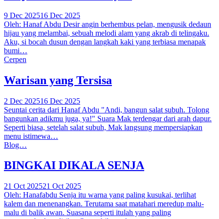
9 Dec 2025
16 Dec 2025
Oleh: Hanaf Abdu Desir angin berhembus pelan, mengusik dedaun
hijau yang melambai, sebuah melodi alam yang akrab di telingaku.
Aku, si bocah dusun dengan langkah kaki yang terbiasa menapak
bumi…
Cerpen
Warisan yang Tersisa
2 Dec 2025
16 Dec 2025
Seuntai cerita dari Hanaf Abdu "Andi, bangun salat subuh. Tolong
bangunkan adikmu juga, ya!" Suara Mak terdengar dari arah dapur.
Seperti biasa, setelah salat subuh, Mak langsung mempersiapkan
menu istimewa…
Blog…
BINGKAI DIKALA SENJA
21 Oct 2025
21 Oct 2025
Oleh: Hanafabdu Senja itu warna yang paling kusukai, terlihat
kalem dan menenangkan. Terutama saat matahari meredup malu-
malu di balik awan. Suasana seperti itulah yang paling