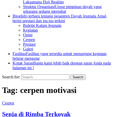
Laksamana Haji Ibrahim
Struktur Organisasi
Unsur pimpinan dayah yang
sekarang sedang menjabat
Blog
Info terbaru tentang pesantren Dayah Jeumala Amal,
berisi prestasi dan isu-isu terkini
Buletin Kalam Jeumala
Kegiatan
Opini
Cerpen
Prestasi
Galeri
Fasilitas
Fasilitas yang tersedia untuk menunjang kegiatan
belajar mengajar
Kotak Saran
Bantu kami lebih baik dengan saran Anda pada
halaman ini !
Search for:
Tag:
cerpen motivasi
Cerpen
Senja di Rimba Terkoyak