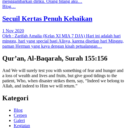
menggambarkan diriku. Orang bilang aku…
Blog…
Secuil Kertas Penuh Kebaikan
1 Nov 2020
Oleh : Zarifah Amalia (Kelas XI MIA 7 DJA) Hari ini adalah hari
minggu, hari yang special bagi Alisya, karena disetiap hari Minggu,
paman Herman yang kaya dengan kisah petualangan…
Qur’an, Al-Baqarah, Surah 155:156
And We will surely test you with something of fear and hunger and
a loss of wealth and lives and fruits, but give good tidings to the
patient, Who, when disaster strikes them, say, “Indeed we belong to
Allah, and indeed to Him we will return.”
Kategori
Blog
Cerpen
Galeri
Kegiatan