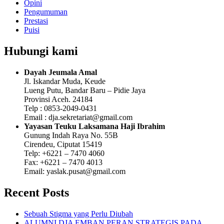
Opini
Pengumuman
Prestasi
Puisi
Hubungi kami
Dayah Jeumala Amal
Jl. Iskandar Muda, Keude
Lueng Putu, Bandar Baru – Pidie Jaya
Provinsi Aceh. 24184
Telp : 0853-2049-0431
Email : dja.sekretariat@gmail.com
Yayasan Teuku Laksamana Haji Ibrahim
Gunung Indah Raya No. 55B
Cirendeu, Ciputat 15419
Telp: +6221 – 7470 4060
Fax: +6221 – 7470 4013
Email: yaslak.pusat@gmail.com
Recent Posts
Sebuah Stigma yang Perlu Diubah
ALUMNI DJA EMBAN PERAN STRATEGIS PADA