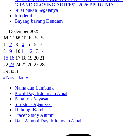
GRAND CLOSING ARTFEST 2026 PPI DUNIA
Nilai bukan Segalanya
Infodemi
Bayang-bayang Dendam
December 2025
M
T
W
T
F
S
S
1
2
3
4
5
6
7
8
9
10
11
12
13
14
15
16
17
18
19
20
21
22
23
24
25
26
27
28
29
30
31
« Nov
Jan »
Nama dan Lambang
Profil Dayah Jeumala Amal
Pengurus Yayasan
Struktur Organisasi
Hubungi Kami
Tracer Study Alumni
Data Alumni Dayah Jeumala Amal