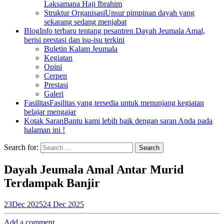
Laksamana Haji Ibrahim
Struktur Organisasi
Unsur pimpinan dayah yang
sekarang sedang menjabat
Blog
Info terbaru tentang pesantren Dayah Jeumala Amal,
berisi prestasi dan isu-isu terkini
Buletin Kalam Jeumala
Kegiatan
Opini
Cerpen
Prestasi
Galeri
Fasilitas
Fasilitas yang tersedia untuk menunjang kegiatan
belajar mengajar
Kotak Saran
Bantu kami lebih baik dengan saran Anda pada
halaman ini !
Search for:
Dayah Jeumala Amal Antar Murid
Terdampak Banjir
23
Dec 2025
24 Dec 2025
Add a comment