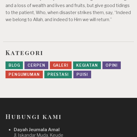
and a loss of wealth and lives and fruits, but give good tidings
to the patient, Who, when disaster strikes them, say, “Indeed
we belong to Allah, and indeed to Him we will return.”
Kategori
BLOG
CERPEN
GALERI
KEGIATAN
OPINI
PENGUMUMAN
PRESTASI
PUISI
Hubungi kami
Dayah Jeumala Amal
Jl. Iskandar Muda, Keude