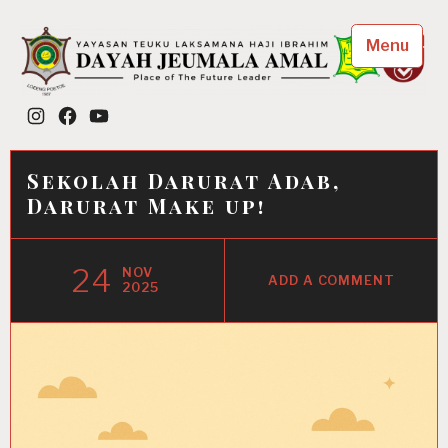
Skip
to
Menu
content
Dayah Jeumala Amal
Instagram
Facebook
YouTube
Place of The Future Leader
Sekolah Darurat Adab,
Darurat Make up!
24
NOV
ADD A COMMENT
2025