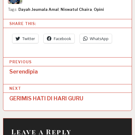
Tags:
Dayah Jeumala Amal
,
Niswatul Chaira
,
Opini
SHARE THIS:
Twitter
Facebook
WhatsApp
P
PREVIOUS
o
Serendipia
s
NEXT
t
GERIMIS HATI DI HARI GURU
n
a
v
i
Leave a Reply