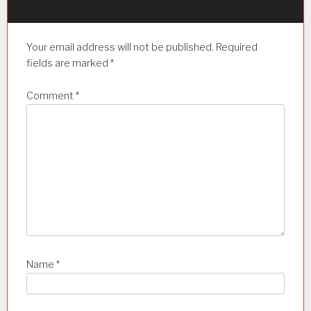
g
a
Your email address will not be published.
Required
t
fields are marked
*
i
Comment
*
o
n
Name
*