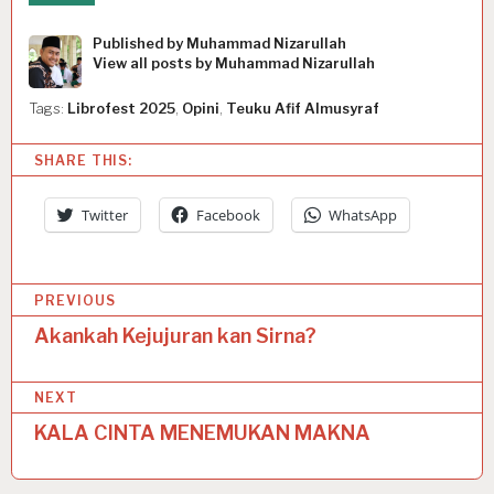
Published by
Muhammad Nizarullah
View all posts by Muhammad Nizarullah
Tags:
Librofest 2025
,
Opini
,
Teuku Afif Almusyraf
SHARE THIS:
Twitter
Facebook
WhatsApp
P
PREVIOUS
o
Akankah Kejujuran kan Sirna?
s
NEXT
t
KALA CINTA MENEMUKAN MAKNA
n
a