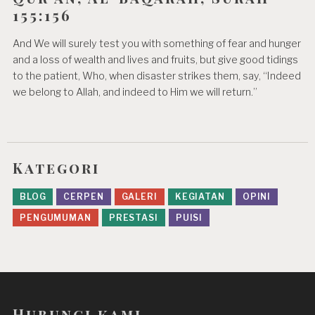
155:156
And We will surely test you with something of fear and hunger
and a loss of wealth and lives and fruits, but give good tidings
to the patient, Who, when disaster strikes them, say, “Indeed
we belong to Allah, and indeed to Him we will return.”
Kategori
BLOG
CERPEN
GALERI
KEGIATAN
OPINI
PENGUMUMAN
PRESTASI
PUISI
Hubungi kami