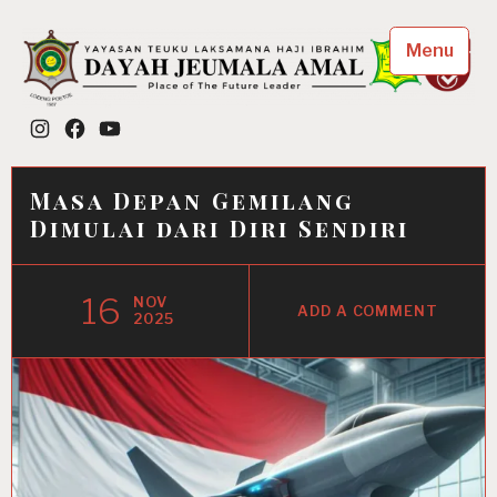
Skip
to
Menu
content
Dayah Jeumala Amal
Instagram
Facebook
YouTube
Place of The Future Leader
Masa Depan Gemilang
Dimulai dari Diri Sendiri
16
NOV
ADD A COMMENT
2025