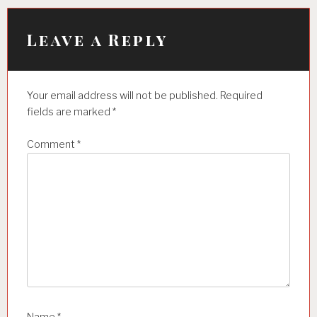
v
i
Leave a Reply
g
a
Your email address will not be published.
Required
t
fields are marked
*
i
Comment
*
o
n