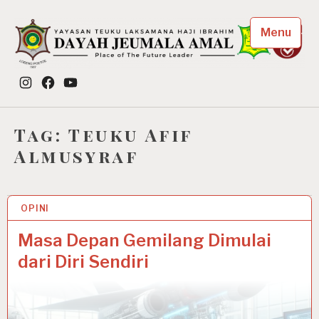
Skip
to
Menu
content
Dayah Jeumala Amal
Instagram
Facebook
YouTube
Place of The Future Leader
Tag:
Teuku Afif
Almusyraf
OPINI
16 NOV 2025
Masa Depan Gemilang Dimulai
dari Diri Sendiri