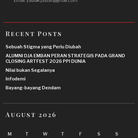
Email: yaslak.pusat@gmail.com
Recent Posts
Sebuah Stigma yang Perlu Diubah
ALUMNI DJA EMBAN PERAN STRATEGIS PADA GRAND
CLOSING ARTFEST 2026 PPI DUNIA
Nilai bukan Segalanya
Infodemi
Bayang-bayang Dendam
August 2026
M
T
W
T
F
S
S