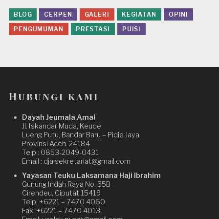
BLOG
CERPEN
GALERI
KEGIATAN
OPINI
PENGUMUMAN
PRESTASI
PUISI
Hubungi kami
Dayah Jeumala Amal
Jl. Iskandar Muda, Keude
Lueng Putu, Bandar Baru – Pidie Jaya
Provinsi Aceh. 24184
Telp : 0853-2049-0431
Email : dja.sekretariat@gmail.com
Yayasan Teuku Laksamana Haji Ibrahim
Gunung Indah Raya No. 55B
Cirendeu, Ciputat 15419
Telp: +6221 – 7470 4060
Fax: +6221 – 7470 4013