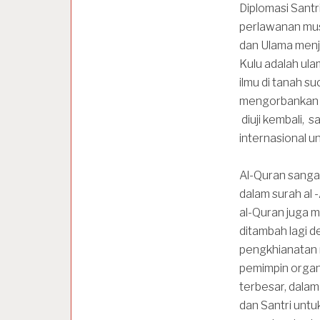
Diplomasi Sant
perlawanan mu
dan Ulama menjad
Kulu adalah ul
ilmu di tanah su
mengorbankan s
diuji kembali, 
internasional u
Al-Quran sangat
dalam surah al -
al-Quran juga m
ditambah lagi d
pengkhianatan 
pemimpin organi
terbesar, dalam
dan Santri unt