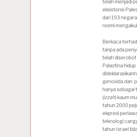
telah menjadi 
eksistensi Pal
dari 193 negar
resmi mengakui 
Berkaca terhadap
tanpa ada penye
telah diserobot 
Palastina hidup
dideklarasikan
genosida dan pe
hanya sebagai 
(
izzah
) kaum mu
tahun 2000 pej
ekpresi perlaw
teknologi cangg
tahun Israel ti