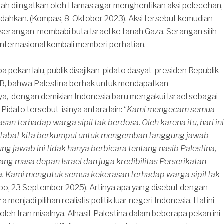
 telah diingatkan oleh Hamas agar menghentikan aksi pelecehan,
ndahkan. (Kompas, 8 Oktober 2023). Aksi tersebut kemudian
serangan membabi buta Israel ke tanah Gaza. Serangan silih
 internasional kembali memberi perhatian.
 pekan lalu, publik disajikan pidato dasyat presiden Republik
BB, bahwa Palestina berhak untuk mendapatkan
, dengan demikian Indonesia baru mengakui Israel sebagai
idato tersebut isinya antara lain: “
Kami mengecam semua
san terhadap warga sipil tak berdosa. Oleh karena itu, hari ini
tabat kita berkumpul untuk mengemban tanggung jawab
ung jawab ini tidak hanya berbicara tentang nasib Palestina,
tang masa depan Israel dan juga kredibilitas Perserikatan
 Kami mengutuk semua kekerasan terhadap warga sipil tak
po, 23 September 2025). Artinya apa yang disebut dengan
 menjadi pilihan realistis politik luar negeri Indonesia. Hal ini
 oleh Iran misalnya. Alhasil Palestina dalam beberapa pekan ini