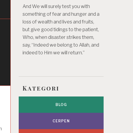
And We will surely test you with
something of fear and hunger and a
loss of wealth and lives and fruits,
but give good tidings to the patient,
Who, when disaster strikes them,
say, “Indeed we belong to Allah, and
indeed to Him we will return.”
Kategori
BLOG
CERPEN
m