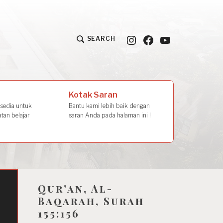
Instagram
Facebook
YouTube
SEARCH
la Amal
Kotak Saran
rsedia untuk
Bantu kami lebih baik dengan
tan belajar
saran Anda pada halaman ini !
Qur’an, Al-
Baqarah, Surah
155:156