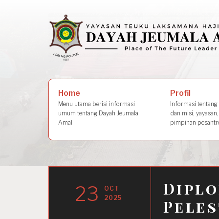
Skip
to
content
Search
Profil
Home
for:
Informasi tentang s
Menu utama berisi informasi
dan misi, yayasan,
umum tentang Dayah Jeumala
pimpinan pesantre
Amal
Diplo
23
OCT
2025
Peles