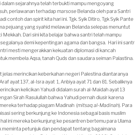
ri dalam sejarahnya telah terbukti mampu mengoyang
suh, perlawanan terhadap
marsose
Belanda oleh para Santri
i contoh dan spirit kita hari ini. Tgk. Syik Ditiro, Tgk Syik Pante
ama pejuang yang syahid melawan Belanda selepas menuntut
ci Mekkah. Dari sini kita belajar bahwa santri telah mampu
egalanya demi kepentingan agama dan bangsa. Hari ini santr
santri mesti mengerakkan kekuatan diplomasi di kancah
ntuk membela Aqsa, tanah Quds dan saudara seiman Palastina.
 jelas merincikan keberkahan negeri Palestina diantaranya
Araf ayat 137, al-Isra ayat 1, Anbiya ayat 71 dan 81. Sebaliknya
erincikan kelicikan Yahudi didalam surah al-Maidah ayat 13
engan Sirah Rasulullah bahwa Yahudi pernah diusir karena
mereka terhadap piagam Madinah (
mitsaq al-Madinah
). Para
sasi sering berkunjung ke Indonesia sebagai basis muslim
 hal ini mereka berkunjung ke pesantren bertemu para Ulama
uk meminta petunjuk dan pendapat tentang bagaimana