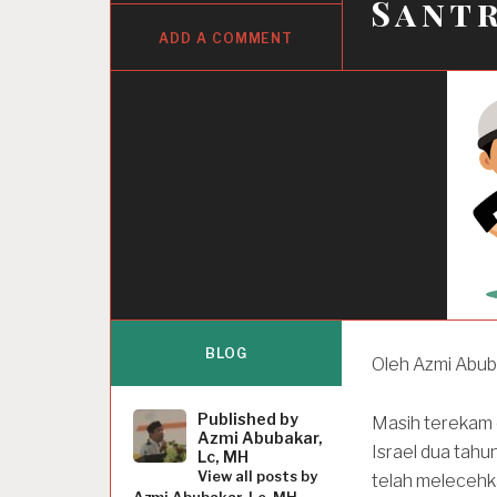
Santr
ADD A COMMENT
BLOG
Oleh Azmi Abub
Published by
Masih terekam 
Azmi Abubakar,
Israel dua tahun
Lc, MH
View all posts by
telah melecehk