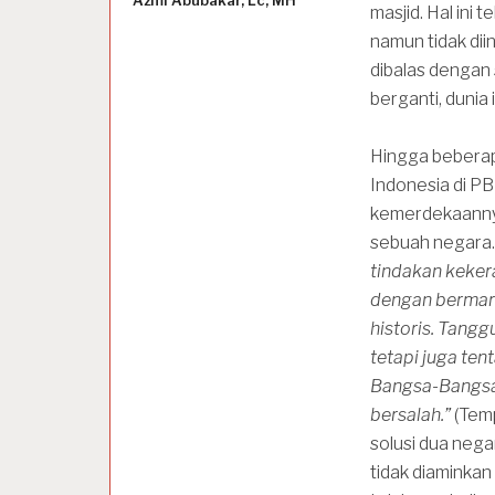
Azmi Abubakar, Lc, MH
masjid. Hal ini
namun tidak dii
dibalas dengan 
berganti, dunia
Hingga beberapa
Indonesia di P
kemerdekaannya
sebuah negara. P
tindakan kekera
dengan bermar
historis. Tangg
tetapi juga ten
Bangsa-Bangsa.
bersalah.”
(Tem
solusi dua negara
tidak diaminkan