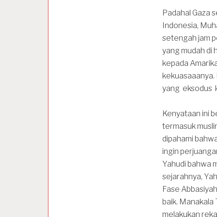
Padahal Gaza s
Indonesia, Mu
setengah jam pe
yang mudah di 
kepada Amarika 
kekuasaaanya. 
yang eksodus k
Kenyataan ini b
termasuk muslim
dipahami bahwa 
ingin perjuanga
Yahudi bahwa m
sejarahnya, Ya
Fase Abbasiyah
baik. Manakala
melakukan reka