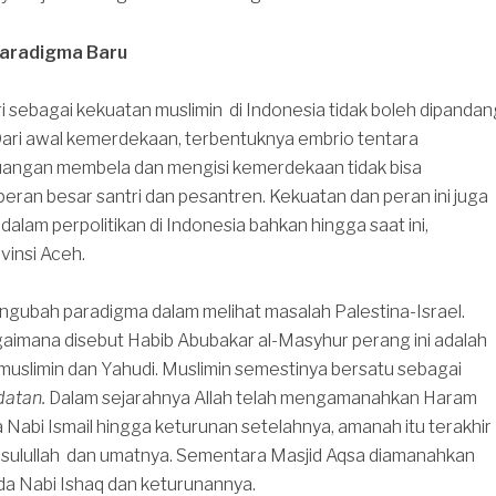
aradigma Baru
ri sebagai kekuatan muslimin di Indonesia tidak boleh dipandan
Dari awal kemerdekaan, terbentuknya embrio tentara
juangan membela dan mengisi kemerdekaan tidak bisa
 peran besar santri dan pesantren. Kekuatan dan peran ini juga
dalam perpolitikan di Indonesia bahkan hingga saat ini,
vinsi Aceh.
ngubah paradigma dalam melihat masalah Palestina-Israel.
gaimana disebut Habib Abubakar al-Masyhur perang ini adalah
muslimin dan Yahudi. Muslimin semestinya bersatu sebagai
datan.
Dalam sejarahnya Allah telah mengamanahkan Haram
abi Ismail hingga keturunan setelahnya, amanah itu terakhir
sulullah dan umatnya. Sementara Masjid Aqsa diamanahkan
da Nabi Ishaq dan keturunannya.