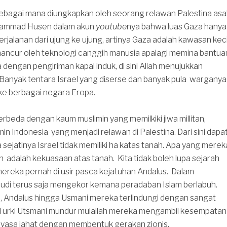
ebagai mana diungkapkan oleh seorang relawan Palestina asa
hammad Husen dalam akun
youtube
nya bahwa luas Gaza hanya
rjalanan dari ujung ke ujung, artinya Gaza adalah kawasan keci
hancur oleh teknologi canggih manusia apalagi memina bantua
dengan pengiriman kapal induk, di sini Allah menujukkan
Banyak tentara Israel yang diserse dan banyak pula warganya
e berbagai negara Eropa.
erbeda dengan kaum muslimin yang memilkiki jiwa millitan,
in Indonesia yang menjadi relawan di Palestina. Dari sini dapa
sejatinya Israel tidak memiliki ha katas tanah. Apa yang merek
n adalah kekuasaan atas tanah. Kita tidak boleh lupa sejarah
ereka pernah di usir pasca kejatuhan Andalus. Dalam
hudi terus saja mengekor kemana peradaban Islam berlabuh.
, Andalus hingga Usmani mereka terlindungi dengan sangat
 Turki Utsmani mundur mulailah mereka mengambil kesempatan
yasa jahat dengan membentuk gerakan zionis.