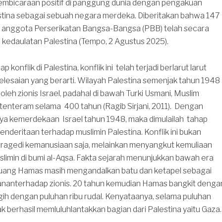
pembicaraan positif di panggung dunia dengan pengakuan
estina sebagai sebuah negara merdeka. Diberitakan bahwa 147
a anggota Perserikatan Bangsa-Bangsa (PBB) telah secara
kedaulatan Palestina (Tempo, 2 Agustus 2025).
 konflik di Palestina, konflik ini telah terjadi berlarut larut
lesaian yang berarti. Wilayah Palestina semenjak tahun 1948
oleh zionis Israel, padahal di bawah Turki Usmani, Muslim
 tenteram selama 400 tahun (Ragib Sirjani, 2011). Dengan
nya kemerdekaan Israel tahun 1948, maka dimulailah tahap
nderitaan terhadap muslimin Palestina. Konflik ini bukan
tragedi kemanusiaan saja, melainkan menyangkut kemuliaan
slimin di bumi al-Aqsa. Fakta sejarah menunjukkan bawah era
uang Hamas masih mengandalkan batu dan ketapel sebagai
ananterhadap zionis. 20 tahun kemudian Hamas bangkit denga
ih dengan puluhan ribu rudal. Kenyataanya, selama puluhan
dak berhasil memluluhlantakkan bagian dari Palestina yaitu Gaza