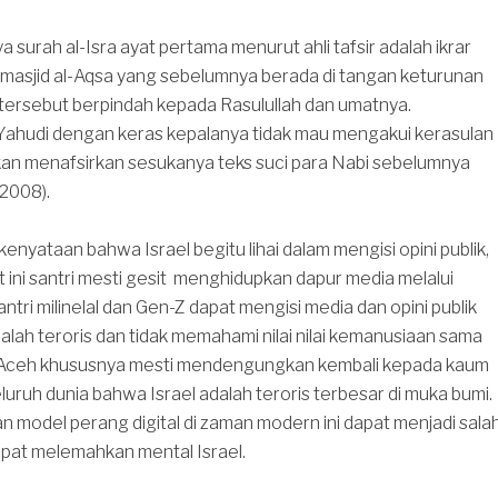
 surah al-Isra ayat pertama menurut ahli tafsir adalah ikrar
asjid al-Aqsa yang sebelumnya berada di tangan keturunan
 tersebut berpindah kepada Rasulullah dan umatnya.
ahudi dengan keras kepalanya tidak mau mengakui kerasulan
kan menafsirkan sesukanya teks suci para Nabi sebelumnya
2008).
kenyataan bahwa Israel begitu lihai dalam mengisi opini publik,
 ini santri mesti gesit menghidupkan dapur media melalui
. Santri milinelal dan Gen-Z dapat mengisi media dan opini publik
alah teroris dan tidak memahami nilai nilai kemanusiaan sama
 di Aceh khususnya mesti mendengungkan kembali kepada kaum
luruh dunia bahwa Israel adalah teroris terbesar di muka bumi.
 model perang digital di zaman modern ini dapat menjadi sala
apat melemahkan mental Israel.