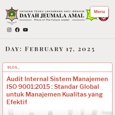
Skip
to
Menu
content
Dayah Jeumala Amal
Instagram
Facebook
YouTube
Place of The Future Leader
Day:
February 17, 2025
BLOG…
17 FEB 2025
Audit Internal Sistem Manajemen
ISO 9001:2015 : Standar Global
untuk Manajemen Kualitas yang
Efektif