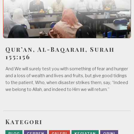
Qur’an, Al-Baqarah, Surah
155:156
And We will surely test you with something of fear and hunger
and a loss of wealth and lives and fruits, but give good tidings
to the patient, Who, when disaster strikes them, say, “Indeed
we belong to Allah, and indeed to Him we will return.”
Kategori
BLOG
CERPEN
GALERI
KEGIATAN
OPINI