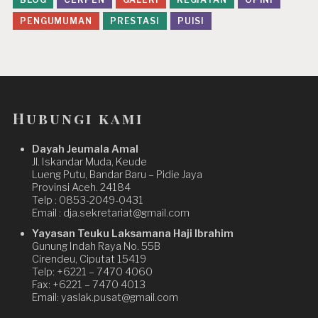
PENGUMUMAN
PRESTASI
PUISI
Hubungi kami
Dayah Jeumala Amal
Jl. Iskandar Muda, Keude
Lueng Putu, Bandar Baru – Pidie Jaya
Provinsi Aceh. 24184
Telp : 0853-2049-0431
Email : dja.sekretariat@gmail.com
Yayasan Teuku Laksamana Haji Ibrahim
Gunung Indah Raya No. 55B
Cirendeu, Ciputat 15419
Telp: +6221 – 7470 4060
Fax: +6221 – 7470 4013
Email: yaslak.pusat@gmail.com