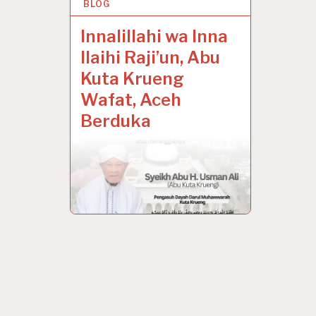
BLOG
13 FEB 2025
Innalillahi wa Inna
Ilaihi Raji’un, Abu
Kuta Krueng
Wafat, Aceh
Berduka