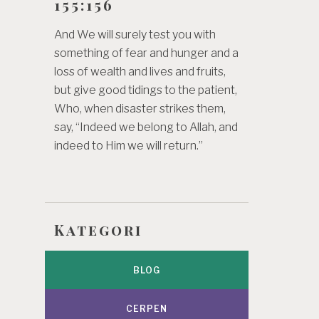
155:156
And We will surely test you with
something of fear and hunger and a
loss of wealth and lives and fruits,
but give good tidings to the patient,
Who, when disaster strikes them,
say, “Indeed we belong to Allah, and
indeed to Him we will return.”
Kategori
BLOG
CERPEN