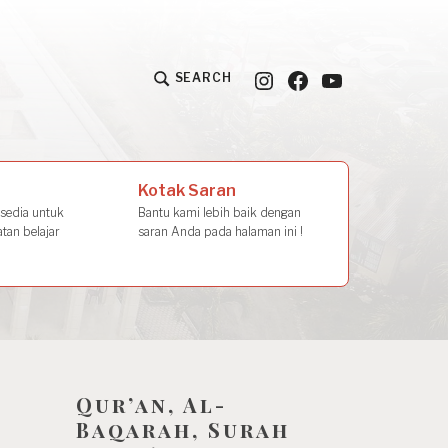
Instagram
Facebook
YouTube
SEARCH
la Amal
Kotak Saran
rsedia untuk
Bantu kami lebih baik dengan
tan belajar
saran Anda pada halaman ini !
Qur’an, Al-
Baqarah, Surah