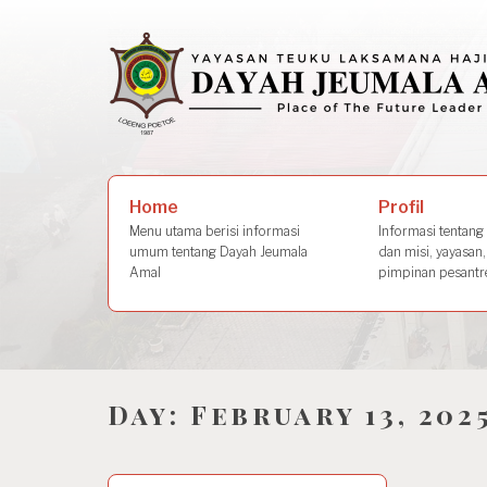
Skip
to
content
Search
Profil
Home
for:
Informasi tentang s
Menu utama berisi informasi
dan misi, yayasan,
umum tentang Dayah Jeumala
pimpinan pesantre
Amal
Day:
February 13, 202