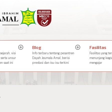
Dayah Jeuma
Place of The Future Leader
Blog
Fasilitas
expand
expand
child
child
ejarah, visi
Info terbaru tentang pesantren
Fasilitas yang te
menu
menu
 serta unsur
Dayah Jeumala Amal, berisi
menunjang kegia
n saat ini
prestasi dan isu-isu terkini
mengajar
5