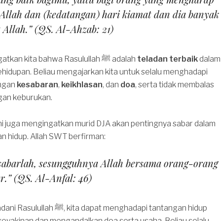
Allah dan (kedatangan) hari kiamat dan dia banyak
Allah.” (QS. Al-Ahzab: 21)
Ayat ini mengingatkan kita bahwa Rasulullah ﷺ adalah
teladan terbaik
dalam
hidupan. Beliau mengajarkan kita untuk selalu menghadapi
engan
kesabaran
,
keikhlasan
, dan
doa
, serta tidak membalas
gan keburukan.
i juga mengingatkan murid DJA akan pentingnya sabar dalam
n hidup. Allah SWT berfirman:
sabarlah, sesungguhnya Allah bersama orang-orang
r.” (QS. Al-Anfal: 46)
ta dapat menghadapi tantangan hidup
eyakinan dan mengandalkan doa serta usaha. Beliau selalu