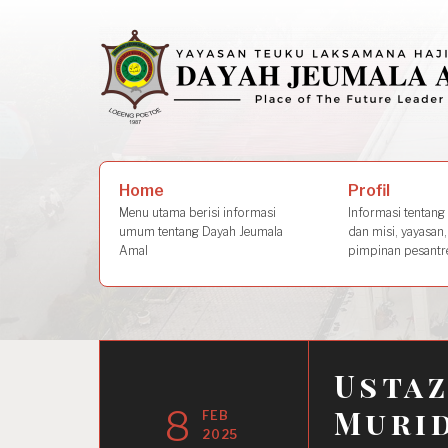
Skip
to
content
Search
Profil
Home
for:
Informasi tentang s
Menu utama berisi informasi
dan misi, yayasan,
umum tentang Dayah Jeumala
pimpinan pesantre
Amal
Ustaz
8
Murid
FEB
2025