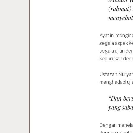
(rahmat) 
menyebut 
segala aspek ke
segala ujian d
keburukan den
Ustazah Nuryan
menghadapi ujia
“Dan ber
yang saba
Dengan meneladani Rasulullah ﷺ, ki
dengan penuh k