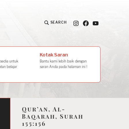
Instagram
Facebook
YouTube
SEARCH
la Amal
Kotak Saran
rsedia untuk
Bantu kami lebih baik dengan
tan belajar
saran Anda pada halaman ini !
Qur’an, Al-
Baqarah, Surah
155:156