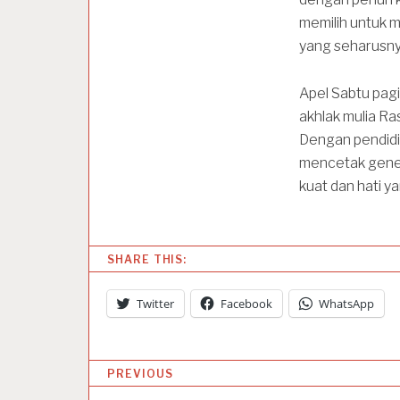
memilih untuk
yang seharusnya
Apel Sabtu pagi
akhlak mulia Ra
Dengan pendidik
mencetak genera
kuat dan hati y
SHARE THIS:
Twitter
Facebook
WhatsApp
P
PREVIOUS