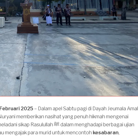
 Februari 2025
– Dalam apel Sabtu pagi di Dayah Jeumala Amal
 Nuryani memberikan nasihat yang penuh hikmah mengenai
Rasulullah ﷺ dalam menghadapi berbagai ujian
iau mengajak para murid untuk mencontoh
kesabaran
,