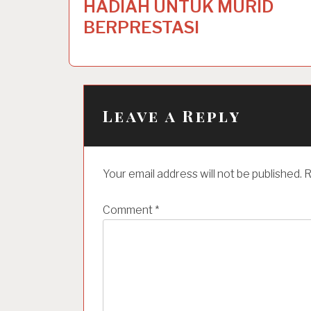
o
HADIAH UNTUK MURID
s
BERPRESTASI
t
n
a
Leave a Reply
v
i
g
Your email address will not be published.
R
a
t
Comment
*
i
o
n