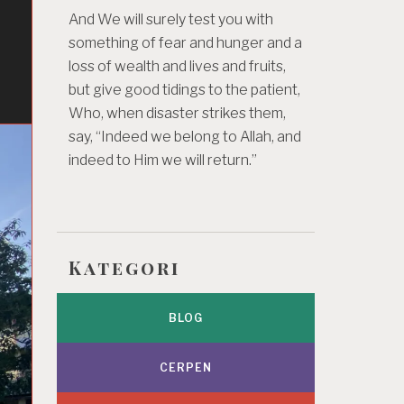
And We will surely test you with
something of fear and hunger and a
loss of wealth and lives and fruits,
but give good tidings to the patient,
Who, when disaster strikes them,
say, “Indeed we belong to Allah, and
indeed to Him we will return.”
Kategori
BLOG
CERPEN