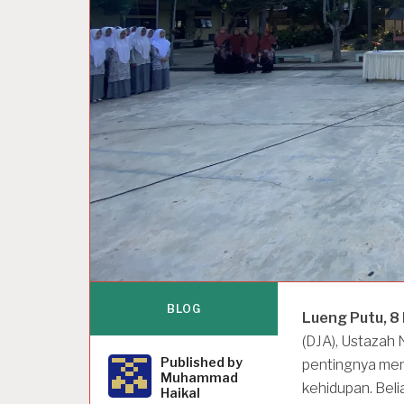
BLOG
Lueng Putu, 8
(DJA), Ustazah
Published by
pentingnya meneladani sikap 
Muhammad
kehidupan. Bel
Haikal