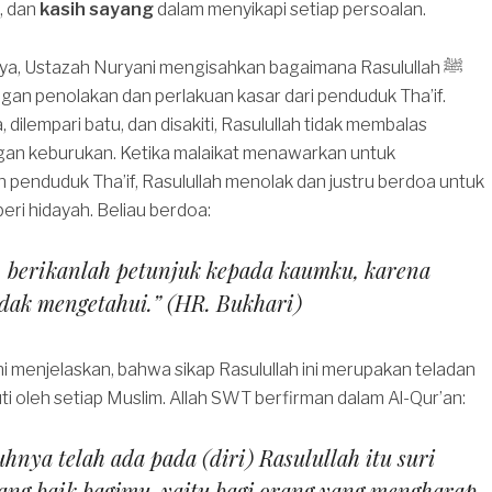
, dan
kasih sayang
dalam menyikapi setiap persoalan.
a, Ustazah Nuryani mengisahkan bagaimana Rasulullah ﷺ
an penolakan dan perlakuan kasar dari penduduk Tha’if.
 dilempari batu, dan disakiti, Rasulullah tidak membalas
an keburukan. Ketika malaikat menawarkan untuk
penduduk Tha’if, Rasulullah menolak dan justru berdoa untuk
eri hidayah. Beliau berdoa:
, berikanlah petunjuk kepada kaumku, karena
dak mengetahui.” (HR. Bukhari)
 menjelaskan, bahwa sikap Rasulullah ini merupakan teladan
uti oleh setiap Muslim. Allah SWT berfirman dalam Al-Qur’an:
hnya telah ada pada (diri) Rasulullah itu suri
ang baik bagimu, yaitu bagi orang yang mengharap