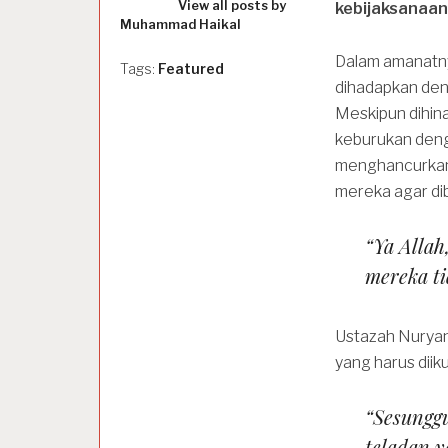
View all posts by
kebijaksanaan
Muhammad Haikal
Dalam amanatny
Tags:
Featured
dihadapkan deng
Meskipun dihina,
keburukan deng
menghancurkan 
mereka agar dib
“Ya Allah
mereka ti
Ustazah Nuryani
yang harus diik
“Sesunggu
teladan y