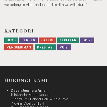
we belong to Allah, and indeed to Him we will return.”
Kategori
BLOG
CERPEN
GALERI
KEGIATAN
OPINI
PENGUMUMAN
PRESTASI
PUISI
Hubungi kami
Dayah Jeumala Amal
Jl. Iskandar Muda, Keude
Lueng Putu, Bandar Baru – Pidie Jaya
Provinsi Aceh. 24184