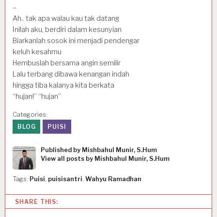
–
Ah.. tak apa walau kau tak datang
Inilah aku, berdiri dalam kesunyian
Biarkanlah sosok ini menjadi pendengar
keluh kesahmu
Hembuslah bersama angin semilir
Lalu terbang dibawa kenangan indah
hingga tiba kalanya kita berkata
“hujan!” “hujan”
Categories:
BLOG
PUISI
Published by
Mishbahul Munir, S.Hum
View all posts by Mishbahul Munir, S.Hum
Tags:
Puisi
,
puisisantri
,
Wahyu Ramadhan
SHARE THIS: