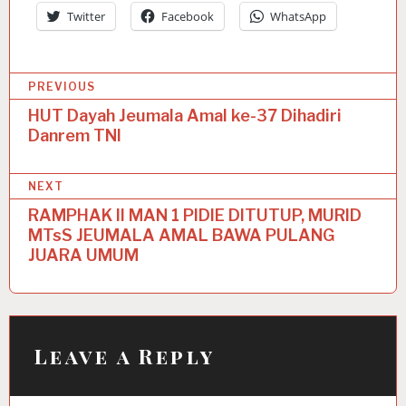
Twitter
Facebook
WhatsApp
P
PREVIOUS
o
HUT Dayah Jeumala Amal ke-37 Dihadiri
Danrem TNI
s
t
NEXT
n
RAMPHAK II MAN 1 PIDIE DITUTUP, MURID
a
MTsS JEUMALA AMAL BAWA PULANG
JUARA UMUM
v
i
g
a
Leave a Reply
t