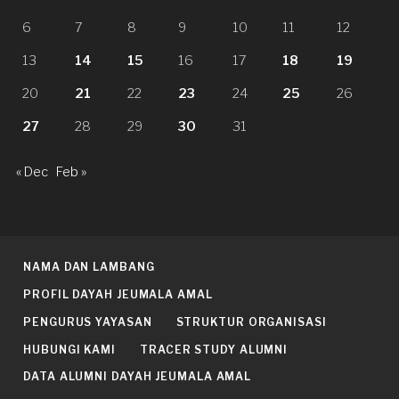
6
7
8
9
10
11
12
13
14
15
16
17
18
19
20
21
22
23
24
25
26
27
28
29
30
31
« Dec
Feb »
NAMA DAN LAMBANG
PROFIL DAYAH JEUMALA AMAL
PENGURUS YAYASAN
STRUKTUR ORGANISASI
HUBUNGI KAMI
TRACER STUDY ALUMNI
DATA ALUMNI DAYAH JEUMALA AMAL