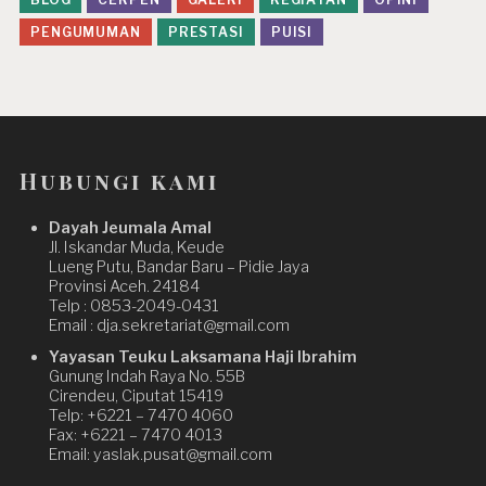
PENGUMUMAN
PRESTASI
PUISI
Hubungi kami
Dayah Jeumala Amal
Jl. Iskandar Muda, Keude
Lueng Putu, Bandar Baru – Pidie Jaya
Provinsi Aceh. 24184
Telp : 0853-2049-0431
Email : dja.sekretariat@gmail.com
Yayasan Teuku Laksamana Haji Ibrahim
Gunung Indah Raya No. 55B
Cirendeu, Ciputat 15419
Telp: +6221 – 7470 4060
Fax: +6221 – 7470 4013
Email: yaslak.pusat@gmail.com