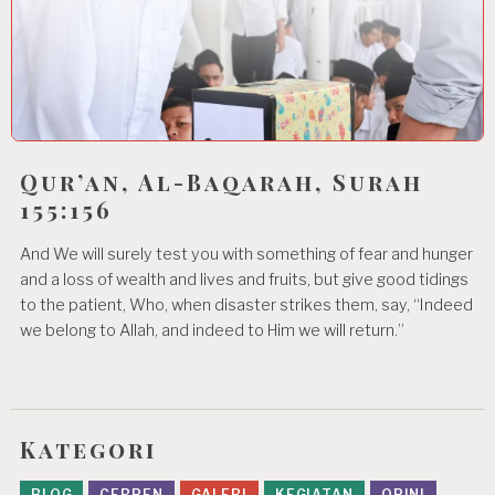
Qur’an, Al-Baqarah, Surah
155:156
And We will surely test you with something of fear and hunger
and a loss of wealth and lives and fruits, but give good tidings
to the patient, Who, when disaster strikes them, say, “Indeed
we belong to Allah, and indeed to Him we will return.”
Kategori
BLOG
CERPEN
GALERI
KEGIATAN
OPINI