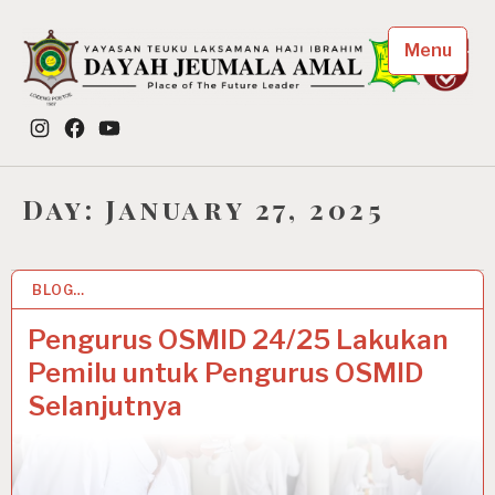
Skip
to
Menu
content
Dayah Jeumala Amal
Instagram
Facebook
YouTube
Place of The Future Leader
Day:
January 27, 2025
BLOG…
27 JAN 2025
Pengurus OSMID 24/25 Lakukan
Pemilu untuk Pengurus OSMID
Selanjutnya