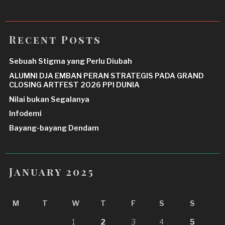
Recent Posts
Sebuah Stigma yang Perlu Diubah
ALUMNI DJA EMBAN PERAN STRATEGIS PADA GRAND
CLOSING ARTFEST 2026 PPI DUNIA
Nilai bukan Segalanya
Infodemi
Bayang-bayang Dendam
January 2025
M
T
W
T
F
S
S
1
2
3
4
5