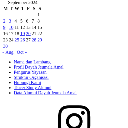
September 2024
M
T
W
T
F
S
S
1
2
3
4
5
6
7
8
9
10
11
12
13
14
15
16
17
18
19
20
21
22
23
24
25
26
27
28
29
30
« Aug
Oct »
Nama dan Lambang
Profil Dayah Jeumala Amal
Pengurus Yayasan
Struktur Organisasi
Hubungi Kami
Tracer Study Alumni
Data Alumni Dayah Jeumala Amal