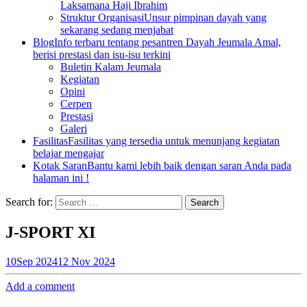
Laksamana Haji Ibrahim
Struktur Organisasi
Unsur pimpinan dayah yang
sekarang sedang menjabat
Blog
Info terbaru tentang pesantren Dayah Jeumala Amal,
berisi prestasi dan isu-isu terkini
Buletin Kalam Jeumala
Kegiatan
Opini
Cerpen
Prestasi
Galeri
Fasilitas
Fasilitas yang tersedia untuk menunjang kegiatan
belajar mengajar
Kotak Saran
Bantu kami lebih baik dengan saran Anda pada
halaman ini !
Search for:
J-SPORT XI
10
Sep 2024
12 Nov 2024
Add a comment