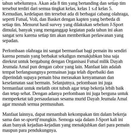
tahun sebelumnya. Akan ada 8 tim yang bertanding dan setiap tim
tersebut terdiri dari semua tingkat kelas, kelas 1 s.d kelas 5.
Kemudian, kedelapan tim tersebut ada di berbagai cabang olahraga,
seperti Futsal, Voli, dan Basket dengan kapten yang berbeda di
setiap tim. Menurut hasil survey yang dilakukan sebelum J-Sport
dimulai, banyak yang menganggap kegiatan pada tahun ini akan
sangat seru karena setiap tim akan memberikan perlawanan yang
sepadan.
Perlombaan olahraga ini sangat bermanfaat bagi pemain itu sendiri
karena pemain yang berbakat sekaligus menakjubkan bisa saja
direkrut untuk bergabung dengan Organisasi Futsal milik Dayah
Jeumala Amal pun dengan cabor yang lain. Manfaat lain adalah
tempat berlangsungnya permainan juga telah diperbaiki dan
diperindah supaya pemain bisa merasakan kenyamanan dan
keselamatan saat bermain. Selanjutnya, pelombaan ini juga
bermanfaat untuk melatih otot tubuh agar tetap bekerja lebih baik
dan tetap sehat. Dengan adanya perlombaan ini juga berguna untuk
memperketat tali persaudaraan sesama murid Dayah Jeumala Amal
agar musnah semua permusuhan.
Manfaat lainnya, dapat menambah kekompakan tim dalam bekerja
sama dan se-
sportif
mungkin. Semoga saja dalam J-Sport kali ini
akan banyak kejadian-kejadian yang menakjubkan dari para pemain
maupun para pendukungnya.