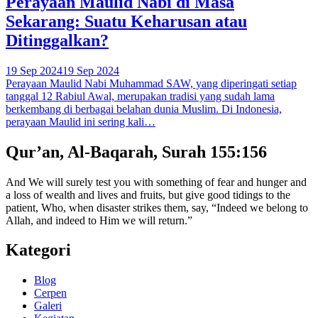
Perayaan Maulid Nabi di Masa
Sekarang: Suatu Keharusan atau
Ditinggalkan?
19 Sep 2024
19 Sep 2024
Perayaan Maulid Nabi Muhammad SAW, yang diperingati setiap
tanggal 12 Rabiul Awal, merupakan tradisi yang sudah lama
berkembang di berbagai belahan dunia Muslim. Di Indonesia,
perayaan Maulid ini sering kali…
Qur’an, Al-Baqarah, Surah 155:156
And We will surely test you with something of fear and hunger and
a loss of wealth and lives and fruits, but give good tidings to the
patient, Who, when disaster strikes them, say, “Indeed we belong to
Allah, and indeed to Him we will return.”
Kategori
Blog
Cerpen
Galeri