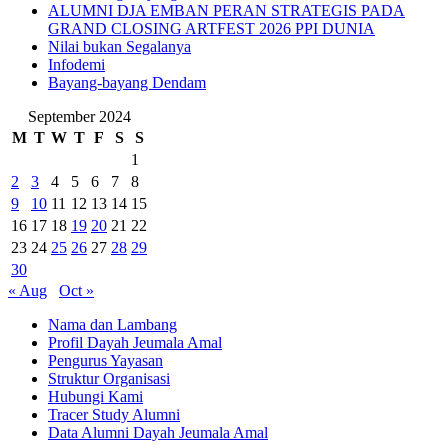
ALUMNI DJA EMBAN PERAN STRATEGIS PADA
GRAND CLOSING ARTFEST 2026 PPI DUNIA
Nilai bukan Segalanya
Infodemi
Bayang-bayang Dendam
September 2024
M
T
W
T
F
S
S
1
2
3
4
5
6
7
8
9
10
11
12
13
14
15
16
17
18
19
20
21
22
23
24
25
26
27
28
29
30
« Aug
Oct »
Nama dan Lambang
Profil Dayah Jeumala Amal
Pengurus Yayasan
Struktur Organisasi
Hubungi Kami
Tracer Study Alumni
Data Alumni Dayah Jeumala Amal