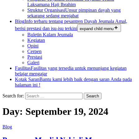
Laksamana Haji Ibrahim
Struktur Organisasi
Unsur pimpinan dayah yang
sekarang sedang menjabat
Blog
Info terbaru tentang pesantren Dayah Jeumala Amal,
berisi prestasi dan isu-isu terkini
expand child menu
Buletin Kalam Jeumala
Kegiatan
Opini
Cerpen
Prestasi
Galeri
Fasilitas
Fasilitas yang tersedia untuk menunjang kegiatan
belajar mengajar
Kotak Saran
Bantu kami lebih baik dengan saran Anda pada
halaman ini !
Search for:
Day:
September 19, 2024
Blog