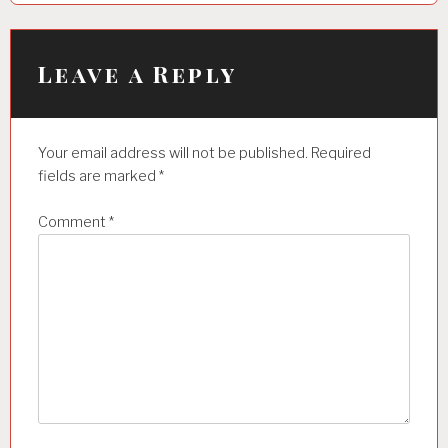
a
v
i
Leave a Reply
g
a
Your email address will not be published.
Required
t
fields are marked
*
i
Comment
*
o
n