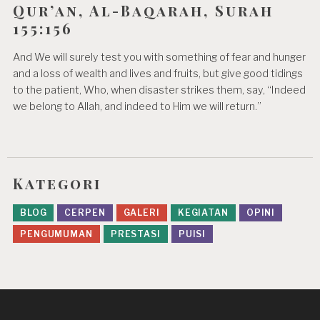
Qur’an, Al-Baqarah, Surah
155:156
And We will surely test you with something of fear and hunger
and a loss of wealth and lives and fruits, but give good tidings
to the patient, Who, when disaster strikes them, say, “Indeed
we belong to Allah, and indeed to Him we will return.”
Kategori
BLOG
CERPEN
GALERI
KEGIATAN
OPINI
PENGUMUMAN
PRESTASI
PUISI