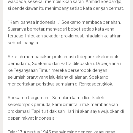
waspada, sesekali membisikkan saran. Ahmad Soebardjo,
si cendekiawan itu menimbang setiap kata dengan cermat.
“Kami bangsa Indonesia…” Soekarno membaca perlahan.
Suaranya bergetar, menyadari bobot setiap kata yang
terucap. Ini bukan sekadar proklamasi, ini adalah kelahiran
sebuah bangsa.
Setelah membacakan proklamasi di depan sekelompok
pemuda itu, Soekarno dan Hatta dilepaskan. Di perjalanan
ke Pegangsaan Timur, mereka berserobok dengan
sejumlah orang yang lalu-lalang di jalanan. Soekarno
menceritakan peristiwa semalam di Rengasdengklok.
Soekarno bergumam “Semalam kami diculik oleh
sekelompok pemuda, kami diminta untuk membacakan
proklamasi. Tapi itu tidak sah. Hari ini akan saya wujudkan di
depan rakyat Indonesia.”
Fajar 17 Agustus 1945 menyingsing dengan keagungan