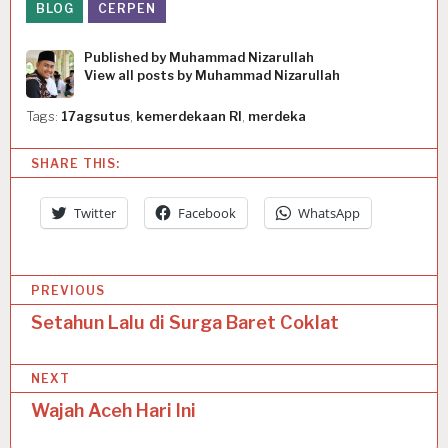
BLOG
CERPEN
Published by
Muhammad Nizarullah
View all posts by Muhammad Nizarullah
Tags:
17agsutus
,
kemerdekaan RI
,
merdeka
SHARE THIS:
Twitter
Facebook
WhatsApp
P
PREVIOUS
o
Setahun Lalu di Surga Baret Coklat
s
NEXT
t
Wajah Aceh Hari Ini
n