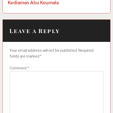
Kediaman Abu Keumala
v
i
g
a
Leave a Reply
t
i
Your email address will not be published.
Required
o
fields are marked
*
n
Comment
*