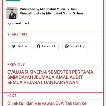
Published by
Mishbahul Munir, S.Hum
View all posts by Mishbahul Munir, S.Hum
Tags:
Featured
SHARE THIS:
Twitter
Facebook
WhatsApp
P
PREVIOUS
o
EVALUASI KINERJA SEMESTER PERTAMA,
SMM DAYAH JEUMALA AMAL AUDIT
s
SEMUA PEJABAT DAN KARYAWAN
t
n
NEXT
a
Direktur dan Karyawan DJA Takziah ke