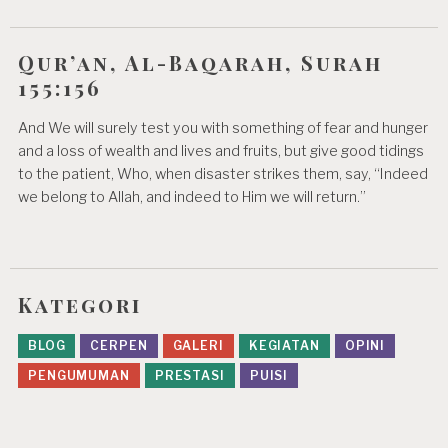
Qur’an, Al-Baqarah, Surah
155:156
And We will surely test you with something of fear and hunger
and a loss of wealth and lives and fruits, but give good tidings
to the patient, Who, when disaster strikes them, say, “Indeed
we belong to Allah, and indeed to Him we will return.”
Kategori
BLOG
CERPEN
GALERI
KEGIATAN
OPINI
PENGUMUMAN
PRESTASI
PUISI