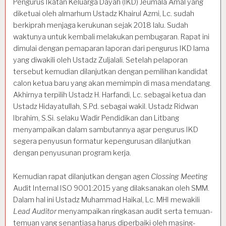
Pengurus Ikatan Keluarga Dayah (IKD) Jeumala Amal yang
diketuai oleh almarhum Ustadz Khairul Azmi, Lc. sudah
berkiprah menjaga kerukunan sejak 2018 lalu. Sudah
waktunya untuk kembali melakukan pembugaran. Rapat ini
dimulai dengan pemaparan laporan dari pengurus IKD lama
yang diwakili oleh Ustadz Zuljalali. Setelah pelaporan
tersebut kemudian dilanjutkan dengan pemilihan kandidat
calon ketua baru yang akan memimpin di masa mendatang.
Akhirnya terpilih Ustadz H. Harfandi, Lc. sebagai ketua dan
Ustadz Hidayatullah, S.Pd. sebagai wakil. Ustadz Ridwan
Ibrahim, S.Si. selaku Wadir Pendidikan dan Litbang
menyampaikan dalam sambutannya agar pengurus IKD
segera penyusun formatur kepengurusan dilanjutkan
dengan penyusunan program kerja.
Kemudian rapat dilanjutkan dengan agen
Clossing Meeting
Audit Internal ISO 9001:2015 yang dilaksanakan oleh SMM.
Dalam hal ini Ustadz Muhammad Haikal, Lc. MHI mewakili
Lead Auditor
menyampaikan ringkasan audit serta temuan-
temuan yang senantiasa harus diperbaiki oleh masing-