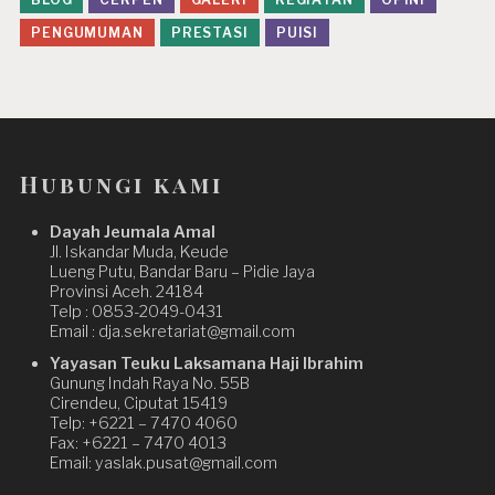
PENGUMUMAN
PRESTASI
PUISI
Hubungi kami
Dayah Jeumala Amal
Jl. Iskandar Muda, Keude
Lueng Putu, Bandar Baru – Pidie Jaya
Provinsi Aceh. 24184
Telp : 0853-2049-0431
Email : dja.sekretariat@gmail.com
Yayasan Teuku Laksamana Haji Ibrahim
Gunung Indah Raya No. 55B
Cirendeu, Ciputat 15419
Telp: +6221 – 7470 4060
Fax: +6221 – 7470 4013
Email: yaslak.pusat@gmail.com