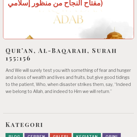
مفتاح النجاح من منظور إسلامي)
Qur’an, Al-Baqarah, Surah
155:156
And We will surely test you with something of fear and hunger
and a loss of wealth and lives and fruits, but give good tidings
to the patient, Who, when disaster strikes them, say, “Indeed
we belong to Allah, and indeed to Him we will return.”
Kategori
BLOG
CERPEN
GALERI
KEGIATAN
OPINI