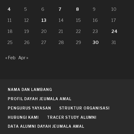
4
5
6
7
8
9
10
11
12
13
14
15
16
17
18
19
20
21
22
23
24
25
26
27
28
29
30
31
« Feb
Apr »
NAMA DAN LAMBANG
PROFIL DAYAH JEUMALA AMAL
PENGURUS YAYASAN
STRUKTUR ORGANISASI
HUBUNGI KAMI
TRACER STUDY ALUMNI
DATA ALUMNI DAYAH JEUMALA AMAL