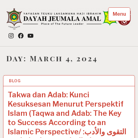
Skip
to
Menu
content
Dayah Jeumala Amal
Instagram
Facebook
YouTube
Place of The Future Leader
Day:
March 4, 2024
BLOG
4 MAR 2024
Takwa dan Adab: Kunci
Kesuksesan Menurut Perspektif
Islam (Taqwa and Adab: The Key
to Success According to an
Islamic Perspective/ التقوى والأدب: