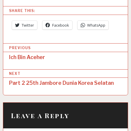
SHARE THIS:
Twitter
Facebook
WhatsApp
P
PREVIOUS
o
Ich Bin Aceher
s
NEXT
t
Part 2 25th Jambore Dunia Korea Selatan
n
a
v
i
Leave a Reply
g