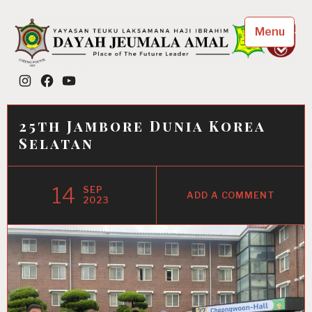
Skip
to
Menu
content
Dayah Jeumala Amal
Instagram
Facebook
YouTube
Place of The Future Leader
25th Jambore Dunia Korea
Selatan
14
SEP
ADD A COMMENT
2023