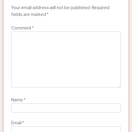
a
Your email address will not be published.
Required
t
fields are marked
*
i
Comment
*
o
n
Name
*
Email
*