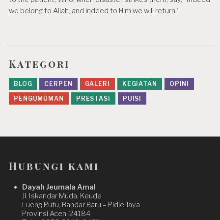
we belong to Allah, and indeed to Him we will return.”
Kategori
BLOG
CERPEN
GALERI
KEGIATAN
OPINI
PENGUMUMAN
PRESTASI
PUISI
Hubungi kami
Dayah Jeumala Amal
Jl. Iskandar Muda, Keude
Lueng Putu, Bandar Baru – Pidie Jaya
Provinsi Aceh. 24184