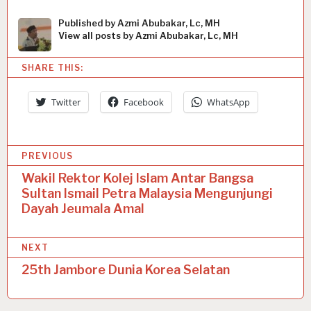
Published by
Azmi Abubakar, Lc, MH
View all posts by Azmi Abubakar, Lc, MH
SHARE THIS:
Twitter
Facebook
WhatsApp
P
PREVIOUS
o
Wakil Rektor Kolej Islam Antar Bangsa
Sultan Ismail Petra Malaysia Mengunjungi
s
Dayah Jeumala Amal
t
n
NEXT
a
25th Jambore Dunia Korea Selatan
v