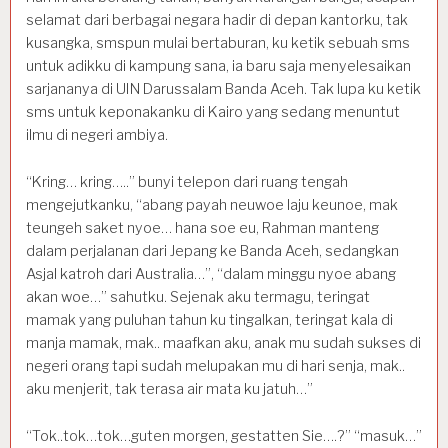
selamat dari berbagai negara hadir di depan kantorku, tak
kusangka, smspun mulai bertaburan, ku ketik sebuah sms
untuk adikku di kampung sana, ia baru saja menyelesaikan
sarjananya di UIN Darussalam Banda Aceh. Tak lupa ku ketik
sms untuk keponakanku di Kairo yang sedang menuntut
ilmu di negeri ambiya.
“Kring… kring…..” bunyi telepon dari ruang tengah
mengejutkanku, “abang payah neuwoe laju keunoe, mak
teungeh saket nyoe… hana soe eu, Rahman manteng
dalam perjalanan dari Jepang ke Banda Aceh, sedangkan
Asjal katroh dari Australia…”, “dalam minggu nyoe abang
akan woe…” sahutku. Sejenak aku termagu, teringat
mamak yang puluhan tahun ku tingalkan, teringat kala di
manja mamak, mak.. maafkan aku, anak mu sudah sukses di
negeri orang tapi sudah melupakan mu di hari senja, mak..
aku menjerit, tak terasa air mata ku jatuh…”
“Tok..tok…tok…guten morgen, gestatten Sie….?” “masuk…”