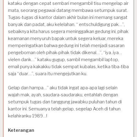
kataku dengan cepat sembari mengambil tisu mengelap air
mata, seorang pegawai datang membawa setumpuk surat.
Tugas-tugas di kantor dalam akhir bulan ini memang sangat
banyak dan padat, aku kelelahan. “ entschuldigung pak…”,
sebaiknya kita harus segera meninggalkan gedung ini, pihak
keamanan menyuruh bapak untuk segera keluar, mereka
memperingatkan bahwa gedung ini telah menjadi sasaran
pengeboman oleh pihak-pihak tidak dikenal…”, “iya..iya…
vielen dank…” kataku gugup, sambil mengambil laptop,
email punya kakakku tidak sempat kubalas, ketika tiba-tiba
saja “duar…”, suara itu mengejutkan ku.
Gelap dan hampa…” aku tidak ingat apa-apa lagi selain
wajah mak, ayah, saudara-saudaraku, entahlah dengan
setumpuk tugas dan tanggung jawabku puluhan tahun di
kantor ini. Semuanya telah gelap, segelap Aceh di tahun
kelahiranku 1989…!
Keterangan