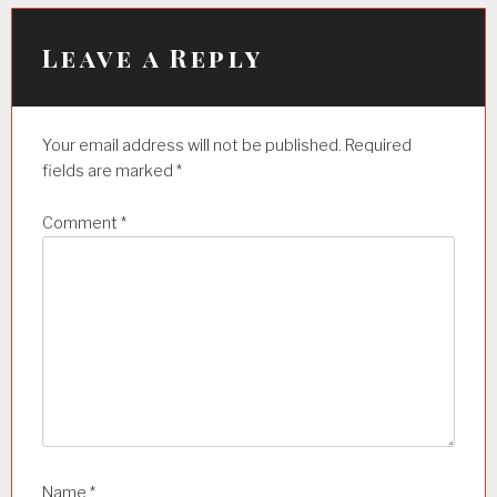
i
g
Leave a Reply
a
t
Your email address will not be published.
Required
i
fields are marked
*
o
n
Comment
*
Name
*