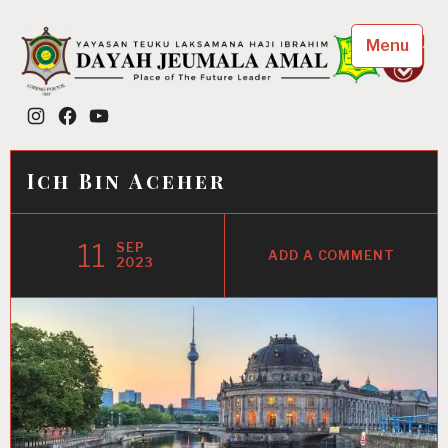
Skip
to
Menu
content
Dayah Jeumala Amal
Instagram
Facebook
YouTube
Place of The Future Leader
Ich Bin Aceher
11
SEP
ADD A COMMENT
2023