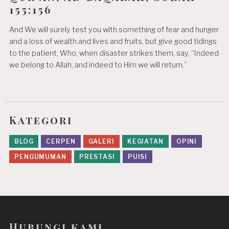
155:156
And We will surely test you with something of fear and hunger
and a loss of wealth and lives and fruits, but give good tidings
to the patient, Who, when disaster strikes them, say, “Indeed
we belong to Allah, and indeed to Him we will return.”
Kategori
BLOG
CERPEN
GALERI
KEGIATAN
OPINI
PENGUMUMAN
PRESTASI
PUISI
Hubungi kami