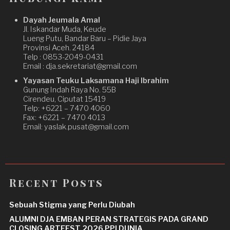
Dayah Jeumala Amal
Jl. Iskandar Muda, Keude
Lueng Putu, Bandar Baru – Pidie Jaya
Provinsi Aceh. 24184
Telp : 0853-2049-0431
Email : dja.sekretariat@gmail.com
Yayasan Teuku Laksamana Haji Ibrahim
Gunung Indah Raya No. 55B
Cirendeu, Ciputat 15419
Telp: +6221 – 7470 4060
Fax: +6221 – 7470 4013
Email: yaslak.pusat@gmail.com
Recent Posts
Sebuah Stigma yang Perlu Diubah
ALUMNI DJA EMBAN PERAN STRATEGIS PADA GRAND
CLOSING ARTFEST 2026 PPI DUNIA