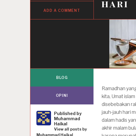
hari
ADD A COMMENT
BLOG
Ramadhan yang 
OPINI
kita, Umat isla
disebebakan rah
jauh-jauh hari 
Published by
Muhammad
dalam hadis yan
Haikal
akhir malam bul
View all posts by
Muhammad Haikal
karena merupa