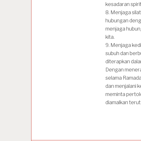
kesadaran spirit
8. Menjaga sila
hubungan dengan
menjaga hubunga
kita.
9. Menjaga kedis
subuh dan berbu
diterapkan dal
Dengan menerapka
selama Ramadan 
dan menjalani k
meminta pertol
diamalkan terut