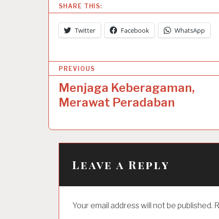
SHARE THIS:
Twitter
Facebook
WhatsApp
P
PREVIOUS
o
Menjaga Keberagaman,
s
Merawat Peradaban
t
n
a
Leave a Reply
v
i
g
Your email address will not be published.
R
a