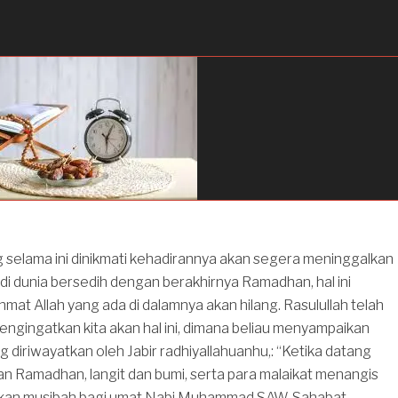
selama ini dinikmati kehadirannya akan segera meninggalkan
m di dunia bersedih dengan berakhirnya Ramadhan, hal ini
mat Allah yang ada di dalamnya akan hilang. Rasulullah telah
mengingatkan kita akan hal ini, dimana beliau menyampaikan
g diriwayatkan oleh Jabir radhiyallahuanhu,: “Ketika datang
an Ramadhan, langit dan bumi, serta para malaikat menangis
kan musibah bagi umat Nabi Muhammad SAW. Sahabat