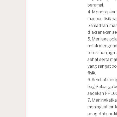
beramal.
4. Menerapkan ni
maupun fisik h
Ramadhan, mena
dilaksanakan s
5. Menjaga pol
untuk mengendal
terus menjaga 
sehat serta mak
yang sangat pos
fisik.
6. Kembali meng
bagi keluarga 
sedekah RP 100
7. Meningkatka
meningkatkan ke
pengetahuan ki