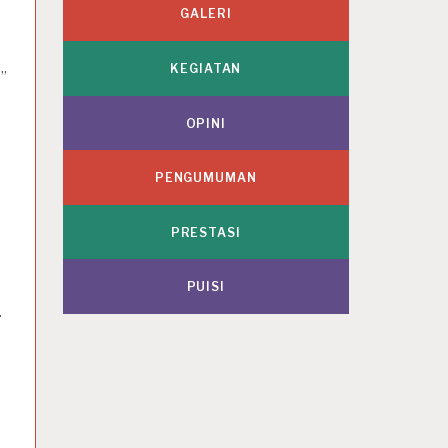
GALERI
KEGIATAN
”
OPINI
PENGUMUMAN
PRESTASI
PUISI
.