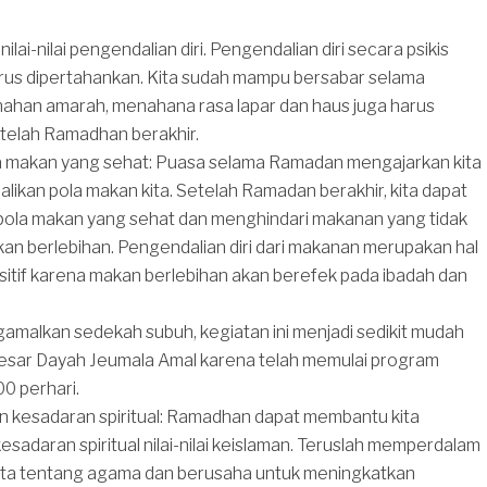
lai-nilai pengendalian diri. Pengendalian diri secara psikis
arus dipertahankan. Kita sudah mampu bersabar selama
han amarah, menahana rasa lapar dan haus juga harus
etelah Ramadhan berakhir.
a makan yang sehat: Puasa selama Ramadan mengajarkan kita
ikan pola makan kita. Setelah Ramadan berakhir, kita dapat
pola makan yang sehat dan menghindari makanan yang tidak
an berlebihan. Pengendalian diri dari makanan merupakan hal
itif karena makan berlebihan akan berefek pada ibadah dan
amalkan sedekah subuh, kegiatan ini menjadi sedikit mudah
besar Dayah Jeumala Amal karena telah memulai program
0 perhari.
n kesadaran spiritual: Ramadhan dapat membantu kita
sadaran spiritual nilai-nilai keislaman. Teruslah memperdalam
ta tentang agama dan berusaha untuk meningkatkan