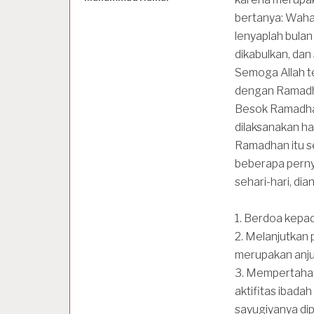
bertanya: Wahai
lenyaplah bula
dikabulkan, dan
Semoga Allah te
dengan Ramadh
Besok Ramadhan
dilaksanakan ha
Ramadhan itu se
beberapa pern
sehari-hari, dia
1. Berdoa kepa
2. Melanjutkan 
merupakan anju
3. Mempertahan
aktifitas ibada
sayugiyanya dip