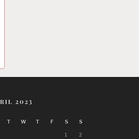
ril 2023
T
W
T
F
S
S
1
2