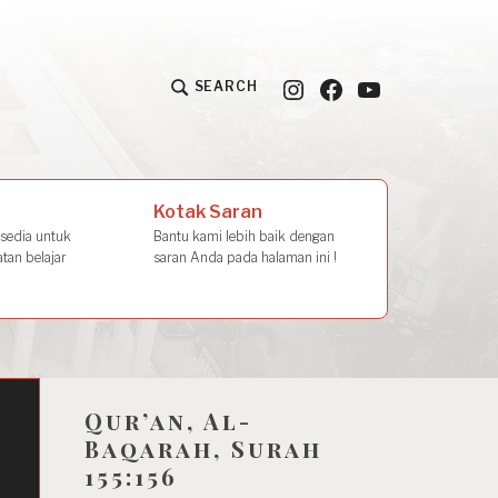
Instagram
Facebook
YouTube
SEARCH
la Amal
Kotak Saran
rsedia untuk
Bantu kami lebih baik dengan
tan belajar
saran Anda pada halaman ini !
Qur’an, Al-
Baqarah, Surah
155:156