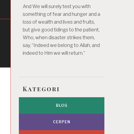
And We will surely test you with
something of fear and hunger and a
loss of wealth and lives and fruits,
but give good tidings to the patient,
Who, when disaster strikes them,
say, “Indeed we belong to Allah, and
indeed to Him we will return.”
Kategori
BLOG
CERPEN