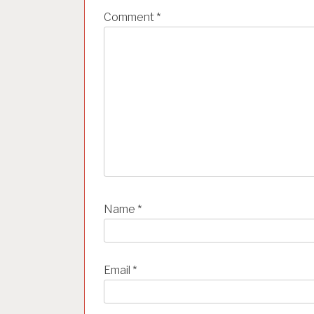
t
Comment
*
i
o
n
Name
*
Email
*