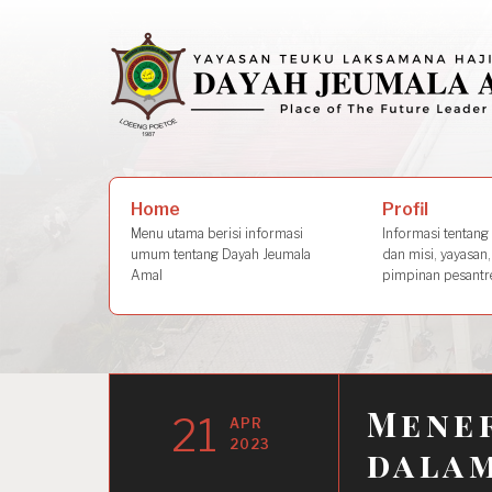
Skip
to
content
Search
Profil
Home
for:
Informasi tentang s
Menu utama berisi informasi
dan misi, yayasan,
umum tentang Dayah Jeumala
pimpinan pesantre
Amal
Mene
21
APR
2023
dalam