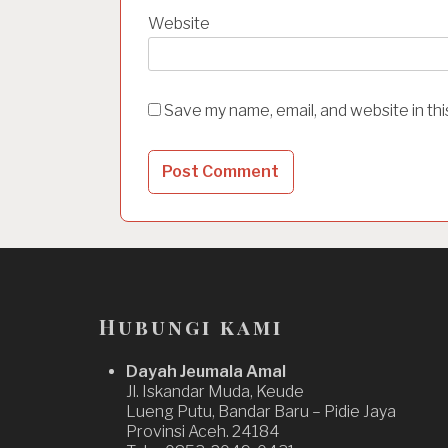
Website
Save my name, email, and website in th
Hubungi kami
Dayah Jeumala Amal
Jl. Iskandar Muda, Keude
Lueng Putu, Bandar Baru – Pidie Jaya
Provinsi Aceh. 24184