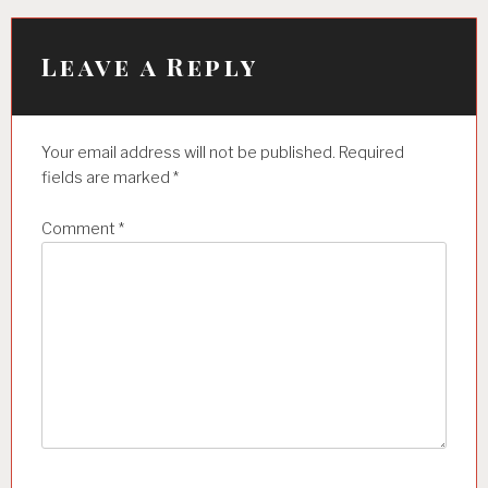
g
a
Leave a Reply
t
i
Your email address will not be published.
Required
o
fields are marked
*
n
Comment
*