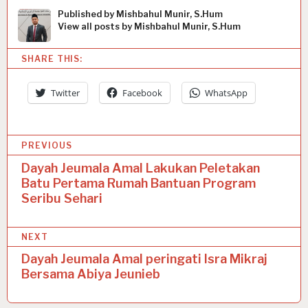
Published by
Mishbahul Munir, S.Hum
View all posts by Mishbahul Munir, S.Hum
SHARE THIS:
Twitter
Facebook
WhatsApp
P
PREVIOUS
o
Dayah Jeumala Amal Lakukan Peletakan
Batu Pertama Rumah Bantuan Program
s
Seribu Sehari
t
n
NEXT
a
Dayah Jeumala Amal peringati Isra Mikraj
Bersama Abiya Jeunieb
v
i