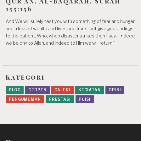
Qur’an, Al-Baqarah, Surah
155:156
And We will surely test you with something of fear and hunger
and a loss of wealth and lives and fruits, but give good tidings
to the patient, Who, when disaster strikes them, say, “Indeed
we belong to Allah, and indeed to Him we will return.”
Kategori
BLOG
CERPEN
GALERI
KEGIATAN
OPINI
PENGUMUMAN
PRESTASI
PUISI