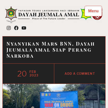
Skip
to
Menu
content
Dayah Jeumala Amal
Instagram
Facebook
YouTube
Place of The Future Leader
Nyanyikan Mars BNN, Dayah
Jeumala Amal Siap Perang
Narkoba
20
FEB
ADD A COMMENT
2023