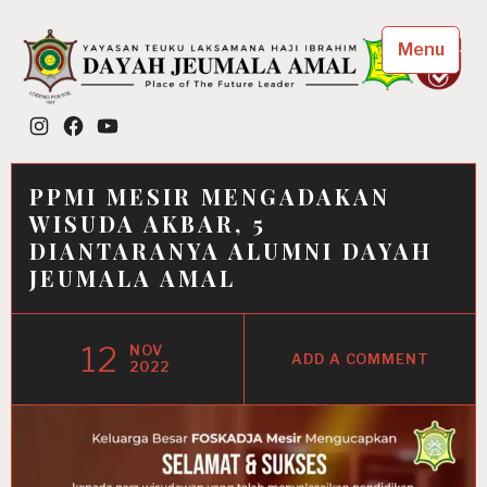
Skip
to
Menu
content
Dayah Jeumala Amal
Instagram
Facebook
YouTube
Place of The Future Leader
PPMI MESIR MENGADAKAN
WISUDA AKBAR, 5
DIANTARANYA ALUMNI DAYAH
JEUMALA AMAL
12
NOV
ADD A COMMENT
2022