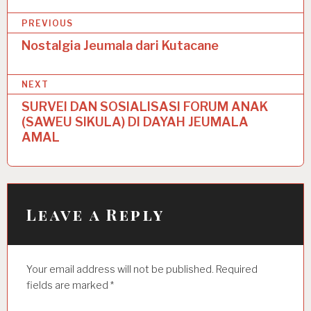
P
PREVIOUS
o
Nostalgia Jeumala dari Kutacane
s
NEXT
t
SURVEI DAN SOSIALISASI FORUM ANAK
n
(SAWEU SIKULA)
DI DAYAH JEUMALA
a
AMAL
v
i
g
Leave a Reply
a
t
Your email address will not be published.
Required
i
fields are marked
*
o