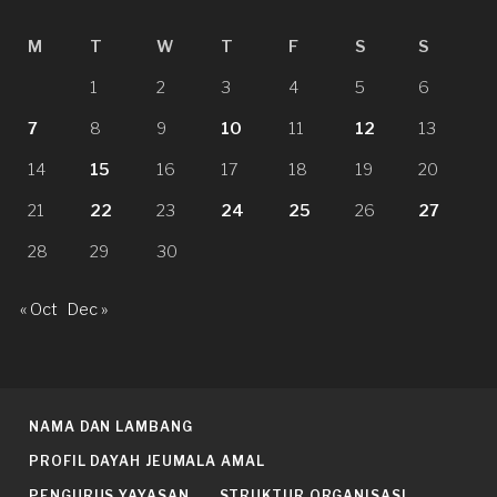
M
T
W
T
F
S
S
1
2
3
4
5
6
7
8
9
10
11
12
13
14
15
16
17
18
19
20
21
22
23
24
25
26
27
28
29
30
« Oct
Dec »
NAMA DAN LAMBANG
PROFIL DAYAH JEUMALA AMAL
PENGURUS YAYASAN
STRUKTUR ORGANISASI