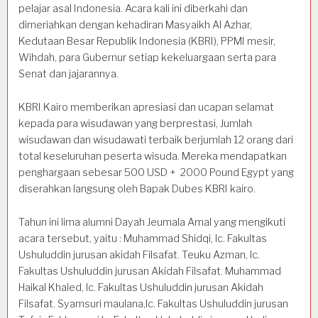
pelajar asal Indonesia. Acara kali ini diberkahi dan
dimeriahkan dengan kehadiran Masyaikh Al Azhar,
Kedutaan Besar Republik Indonesia (KBRI), PPMI mesir,
Wihdah, para Gubernur setiap kekeluargaan serta para
Senat dan jajarannya.
KBRI Kairo memberikan apresiasi dan ucapan selamat
kepada para wisudawan yang berprestasi, Jumlah
wisudawan dan wisudawati terbaik berjumlah 12 orang dari
total keseluruhan peserta wisuda. Mereka mendapatkan
penghargaan sebesar 500 USD + 2000 Pound Egypt yang
diserahkan langsung oleh Bapak Dubes KBRI kairo.
Tahun ini lima alumni Dayah Jeumala Amal yang mengikuti
acara tersebut, yaitu : Muhammad Shidqi, lc. Fakultas
Ushuluddin jurusan akidah Filsafat. Teuku Azman, lc.
Fakultas Ushuluddin jurusan Akidah Filsafat. Muhammad
Haikal Khaled, lc. Fakultas Ushuluddin jurusan Akidah
Filsafat. Syamsuri maulana,lc. Fakultas Ushuluddin jurusan