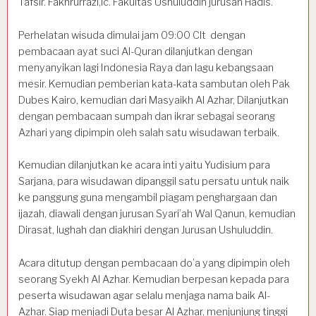
Tafsir. Fakhrurrazi,lc. Fakultas Ushuluddin jurusan Hadis.
Perhelatan wisuda dimulai jam 09:00 Clt dengan
pembacaan ayat suci Al-Quran dilanjutkan dengan
menyanyikan lagi Indonesia Raya dan lagu kebangsaan
mesir. Kemudian pemberian kata-kata sambutan oleh Pak
Dubes Kairo, kemudian dari Masyaikh Al Azhar, Dilanjutkan
dengan pembacaan sumpah dan ikrar sebagai seorang
Azhari yang dipimpin oleh salah satu wisudawan terbaik.
Kemudian dilanjutkan ke acara inti yaitu Yudisium para
Sarjana, para wisudawan dipanggil satu persatu untuk naik
ke panggung guna mengambil piagam penghargaan dan
ijazah, diawali dengan jurusan Syari’ah Wal Qanun, kemudian
Dirasat, lughah dan diakhiri dengan Jurusan Ushuluddin.
Acara ditutup dengan pembacaan do’a yang dipimpin oleh
seorang Syekh Al Azhar. Kemudian berpesan kepada para
peserta wisudawan agar selalu menjaga nama baik Al-
Azhar. Siap menjadi Duta besar Al Azhar, menjunjung tinggi