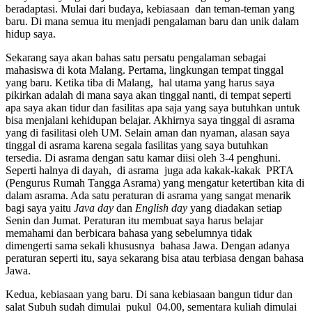
beradaptasi. Mulai dari budaya, kebiasaan dan teman-teman yang
baru. Di mana semua itu menjadi pengalaman baru dan unik dalam
hidup saya.
Sekarang saya akan bahas satu persatu pengalaman sebagai
mahasiswa di kota Malang. Pertama, lingkungan tempat tinggal
yang baru. Ketika tiba di Malang, hal utama yang harus saya
pikirkan adalah di mana saya akan tinggal nanti, di tempat seperti
apa saya akan tidur dan fasilitas apa saja yang saya butuhkan untuk
bisa menjalani kehidupan belajar. Akhirnya saya tinggal di asrama
yang di fasilitasi oleh UM. Selain aman dan nyaman, alasan saya
tinggal di asrama karena segala fasilitas yang saya butuhkan
tersedia. Di asrama dengan satu kamar diisi oleh 3-4 penghuni.
Seperti halnya di dayah, di asrama juga ada kakak-kakak PRTA
(Pengurus Rumah Tangga Asrama) yang mengatur ketertiban kita di
dalam asrama. Ada satu peraturan di asrama yang sangat menarik
bagi saya yaitu
Java day
dan
English day
yang diadakan setiap
Senin dan Jumat. Peraturan itu membuat saya harus belajar
memahami dan berbicara bahasa yang sebelumnya tidak
dimengerti sama sekali khususnya bahasa Jawa. Dengan adanya
peraturan seperti itu, saya sekarang bisa atau terbiasa dengan bahasa
Jawa.
Kedua, kebiasaan yang baru. Di sana kebiasaan bangun tidur dan
salat Subuh sudah dimulai pukul 04.00, sementara kuliah dimulai