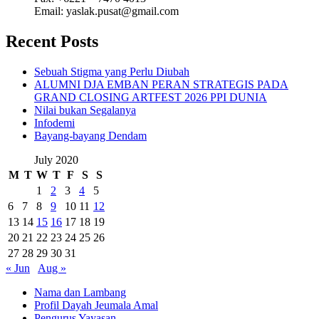
Email: yaslak.pusat@gmail.com
Recent Posts
Sebuah Stigma yang Perlu Diubah
ALUMNI DJA EMBAN PERAN STRATEGIS PADA
GRAND CLOSING ARTFEST 2026 PPI DUNIA
Nilai bukan Segalanya
Infodemi
Bayang-bayang Dendam
July 2020
M
T
W
T
F
S
S
1
2
3
4
5
6
7
8
9
10
11
12
13
14
15
16
17
18
19
20
21
22
23
24
25
26
27
28
29
30
31
« Jun
Aug »
Nama dan Lambang
Profil Dayah Jeumala Amal
Pengurus Yayasan