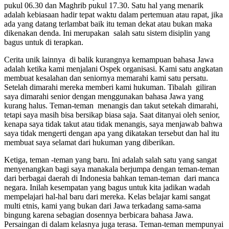
pukul 06.30 dan Maghrib pukul 17.30. Satu hal yang menarik
adalah kebiasaan hadir tepat waktu dalam pertemuan atau rapat, jika
ada yang datang terlambat baik itu teman dekat atau bukan maka
dikenakan denda. Ini merupakan salah satu sistem disiplin yang
bagus untuk di terapkan.
Cerita unik lainnya di balik kurangnya kemampuan bahasa Jawa
adalah ketika kami menjalani Ospek organisasi. Kami satu angkatan
membuat kesalahan dan seniornya memarahi kami satu persatu.
Setelah dimarahi mereka memberi kami hukuman. Tibalah giliran
saya dimarahi senior dengan menggunakan bahasa Jawa yang
kurang halus. Teman-teman menangis dan takut setekah dimarahi,
tetapi saya masih bisa bersikap biasa saja. Saat ditanyai oleh senior,
kenapa saya tidak takut atau tidak menangis, saya menjawab bahwa
saya tidak mengerti dengan apa yang dikatakan tersebut dan hal itu
membuat saya selamat dari hukuman yang diberikan.
Ketiga, teman -teman yang baru. Ini adalah salah satu yang sangat
menyenangkan bagi saya manakala berjumpa dengan teman-teman
dari berbagai daerah di Indonesia bahkan teman-teman dari manca
negara. Inilah kesempatan yang bagus untuk kita jadikan wadah
mempelajari hal-hal baru dari mereka. Kelas belajar kami sangat
multi etnis, kami yang bukan dari Jawa terkadang sama-sama
bingung karena sebagian dosennya berbicara bahasa Jawa.
Persaingan di dalam kelasnya juga terasa. Teman-teman mempunyai