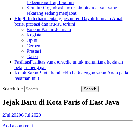
Laksamana Haji Ibrahim
Struktur Organisasi
Unsur pimpinan dayah yang
sekarang sedang menjabat
Blog
Info terbaru tentang pesantren Dayah Jeumala Amal,
berisi prestasi dan isu-isu terkini
Buletin Kalam Jeumala
Kegiatan
Opini
Cerpen
Prestasi
Galeri
Fasilitas
Fasilitas yang tersedia untuk menunjang kegiatan
belajar mengajar
Kotak Saran
Bantu kami lebih baik dengan saran Anda pada
halaman ini !
Search for:
Jejak Baru di Kota Paris of East Java
2
Jul 2020
6 Jul 2020
Add a comment