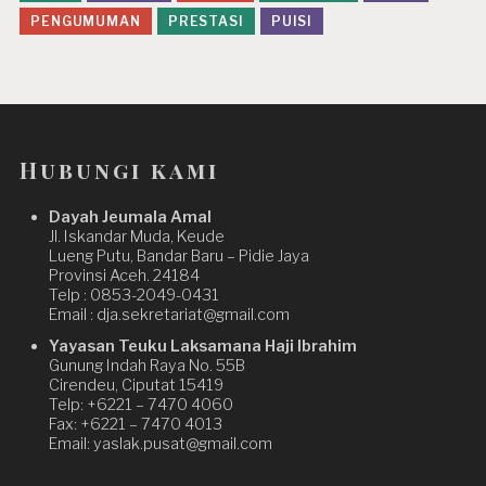
PENGUMUMAN
PRESTASI
PUISI
Hubungi kami
Dayah Jeumala Amal
Jl. Iskandar Muda, Keude
Lueng Putu, Bandar Baru – Pidie Jaya
Provinsi Aceh. 24184
Telp : 0853-2049-0431
Email : dja.sekretariat@gmail.com
Yayasan Teuku Laksamana Haji Ibrahim
Gunung Indah Raya No. 55B
Cirendeu, Ciputat 15419
Telp: +6221 – 7470 4060
Fax: +6221 – 7470 4013
Email: yaslak.pusat@gmail.com