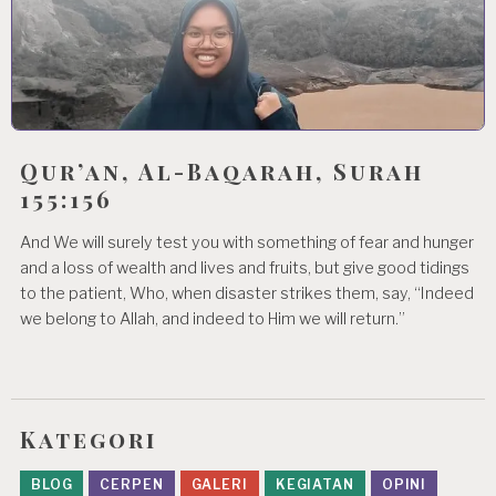
Qur’an, Al-Baqarah, Surah
155:156
And We will surely test you with something of fear and hunger
and a loss of wealth and lives and fruits, but give good tidings
to the patient, Who, when disaster strikes them, say, “Indeed
we belong to Allah, and indeed to Him we will return.”
Kategori
BLOG
CERPEN
GALERI
KEGIATAN
OPINI