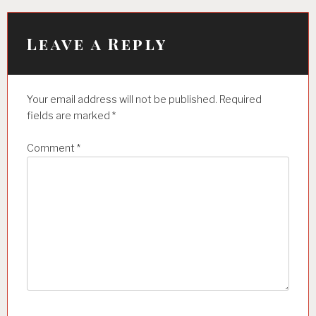
v
i
Leave a Reply
g
a
Your email address will not be published.
Required
t
fields are marked
*
i
Comment
*
o
n