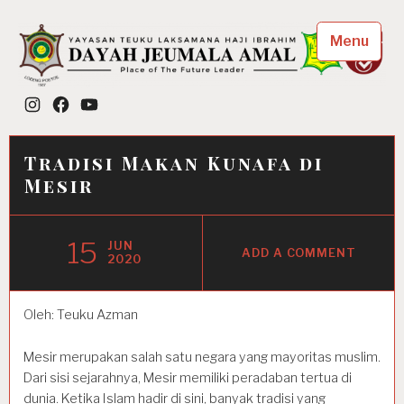
Skip
to
Menu
content
Dayah Jeumala Amal
Instagram
Facebook
YouTube
Place of The Future Leader
Tradisi Makan Kunafa di
Mesir
15
JUN
ADD A COMMENT
2020
Oleh: Teuku Azman
Mesir merupakan salah satu negara yang mayoritas muslim.
Dari sisi sejarahnya, Mesir memiliki peradaban tertua di
dunia. Ketika Islam hadir di sini, banyak tradisi yang