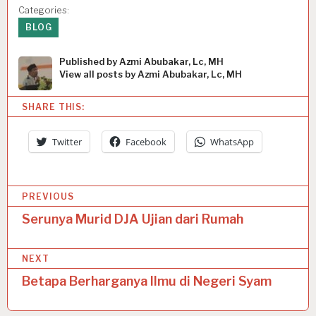
Categories:
BLOG
Published by
Azmi Abubakar, Lc, MH
View all posts by Azmi Abubakar, Lc, MH
SHARE THIS:
Twitter
Facebook
WhatsApp
P
PREVIOUS
o
Serunya Murid DJA Ujian dari Rumah
s
NEXT
t
Betapa Berharganya Ilmu di Negeri Syam
n
a