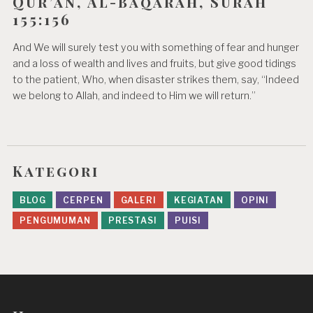
Qur’an, Al-Baqarah, Surah
155:156
And We will surely test you with something of fear and hunger
and a loss of wealth and lives and fruits, but give good tidings
to the patient, Who, when disaster strikes them, say, “Indeed
we belong to Allah, and indeed to Him we will return.”
Kategori
BLOG
CERPEN
GALERI
KEGIATAN
OPINI
PENGUMUMAN
PRESTASI
PUISI