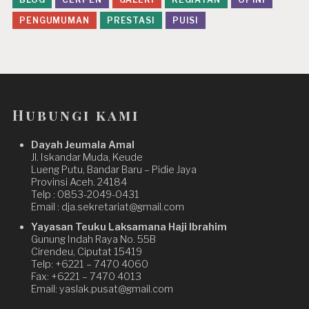
PENGUMUMAN
PRESTASI
PUISI
Hubungi kami
Dayah Jeumala Amal
Jl. Iskandar Muda, Keude
Lueng Putu, Bandar Baru – Pidie Jaya
Provinsi Aceh. 24184
Telp : 0853-2049-0431
Email : dja.sekretariat@gmail.com
Yayasan Teuku Laksamana Haji Ibrahim
Gunung Indah Raya No. 55B
Cirendeu, Ciputat 15419
Telp: +6221 – 7470 4060
Fax: +6221 – 7470 4013
Email: yaslak.pusat@gmail.com