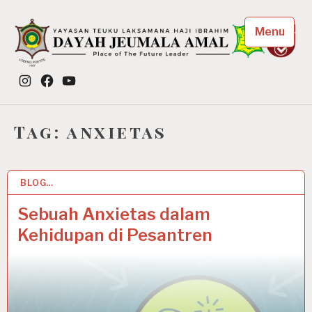
Skip
to
Menu
content
Dayah Jeumala Amal
Instagram
Facebook
YouTube
Place of The Future Leader
Tag:
anxietas
BLOG…
5 NOV 2020
Sebuah Anxietas dalam
Kehidupan di Pesantren