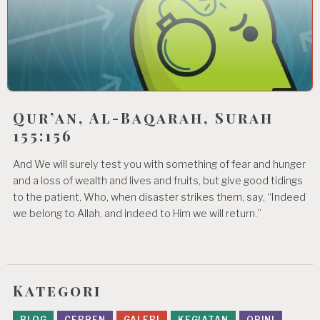
Qur’an, Al-Baqarah, Surah
155:156
And We will surely test you with something of fear and hunger
and a loss of wealth and lives and fruits, but give good tidings
to the patient, Who, when disaster strikes them, say, “Indeed
we belong to Allah, and indeed to Him we will return.”
Kategori
BLOG
CERPEN
GALERI
KEGIATAN
OPINI