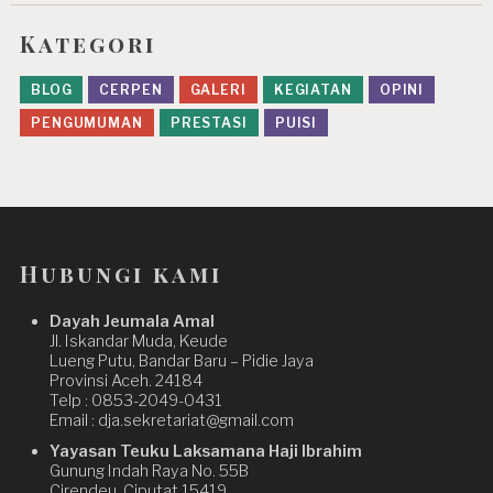
Kategori
BLOG
CERPEN
GALERI
KEGIATAN
OPINI
PENGUMUMAN
PRESTASI
PUISI
Hubungi kami
Dayah Jeumala Amal
Jl. Iskandar Muda, Keude
Lueng Putu, Bandar Baru – Pidie Jaya
Provinsi Aceh. 24184
Telp : 0853-2049-0431
Email : dja.sekretariat@gmail.com
Yayasan Teuku Laksamana Haji Ibrahim
Gunung Indah Raya No. 55B
Cirendeu, Ciputat 15419