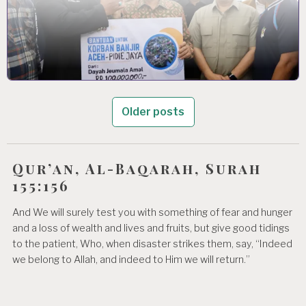
Older posts
Qur’an, Al-Baqarah, Surah
155:156
And We will surely test you with something of fear and hunger
and a loss of wealth and lives and fruits, but give good tidings
to the patient, Who, when disaster strikes them, say, “Indeed
we belong to Allah, and indeed to Him we will return.”