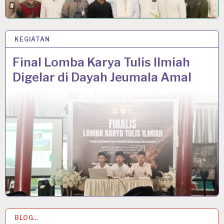
KEGIATAN
19 JAN 2026
Final Lomba Karya Tulis Ilmiah
Digelar di Dayah Jeumala Amal
BLOG…
14 DEC 2025